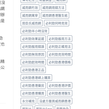
並沒
威而鋼冇效
威而鋼用錯方法
點調
想辦
威而鋼萬寧
威而鋼香港醫生紙
也是
屈臣氏威而鋼
必利勁何時見效
必利勁半小時沒效
勁
必利勁效果延遲
必利勁服用方法
度也
必利勁服用錯誤
必利勁正確用法
必利勁無效原因
必利勁見效時間
搞精
必利勁起效時間
必利勁香港價格
是公
必利勁香港正品
必利勁香港網上購買
必利勁香港藥房
必利勁香港評價
必利勁香港購買
必利勁香港醫生
水分補充
沒處方籤買威而鋼香港
犀利士
犀利士5mg
用藥安全