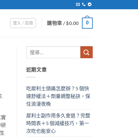
購物車 /
$
0.00
0
登入 / 註冊
近期文章
吃犀利士頭痛怎麼辦？5 個快
生
速舒緩法＋劑量調整秘訣，保
住浪漫夜晚
犀利士副作用多久會退？完整
其實
時間表＋5 個減緩技巧，第一
學研
次吃也能安心
生