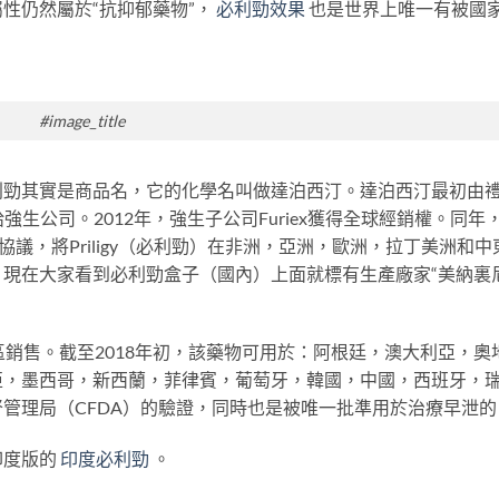
性仍然屬於“抗抑郁藥物”，
必利勁效果
也是世界上唯一有被國
#image_title
利勁其實是商品名，它的化學名叫做達泊西汀。達泊西汀最初由
出售給強生公司。2012年，強生子公司Furiex獲得全球經銷權。同年
了許可協議，將Priligy（必利勁）在非洲，亞洲，歐洲，拉丁美洲和中
現在大家看到必利勁盒子（國內）上面就標有生產廠家“美納裏
區銷售。截至2018年初，該藥物可用於：阿根廷，澳大利亞，奧
亞，墨西哥，新西蘭，菲律賓，葡萄牙，韓國，中國，西班牙，
管理局（CFDA）的驗證，同時也是被唯一批準用於治療早泄的
印度版的
印度必利勁
。