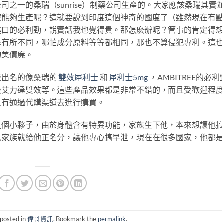
之一的桑瑞（sunrise）制藥公司生產的。大家應該桑瑞其實
麽能夠生產呢？這就要說到印度這個神奇的國度了（雖然現在有
進口的必利勁，說實話我也覺得貴。那怎麽辦呢？管事的肯定得
藝有所不同，哪怕成分原料等等都相同，那也不算侵犯專利。這
物美價廉。
較出名的像桑瑞的
雙效犀利士
和
犀利士5mg
，AMBITREE的必利
級艾力達雙效等。這些產品效果都是非常不錯的，而且受歡迎程
只有通過代購渠道去進行購買。
這個小夥子，由於身體含有特異功能，家族生下他，本來想讓他
以家族就給他正名分，讓他專心搞早泄，現在在很多國家，他都
 posted in
偉哥資訊
. Bookmark the
permalink
.