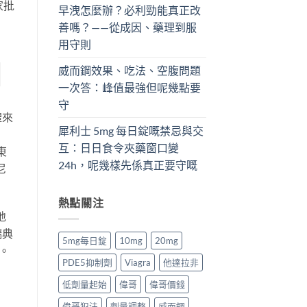
家批
早洩怎麼辦？必利勁能真正改
善嗎？——從成因、藥理到服
用守則
威而鋼效果、吃法、空腹問題
一次答：峰值最強但呢幾點要
守
禮來
犀利士 5mg 每日錠嘅禁忌與交
，
互：日日食令夾藥窗口變
東
24h，呢幾樣先係真正要守嘅
尼
熱點關注
地
瑞典
5mg每日錠
10mg
20mg
。
PDE5抑制劑
Viagra
他達拉非
低劑量起始
偉哥
偉哥價錢
偉哥犯法
劑量調整
威而鋼