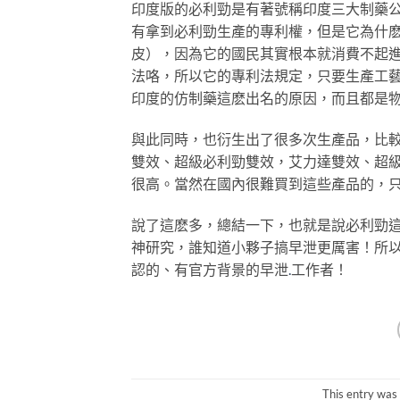
印度版的必利勁是有著號稱印度三大制藥公司
有拿到必利勁生產的專利權，但是它為什
皮），因為它的國民其實根本就消費不起
法咯，所以它的專利法規定，只要生產工
印度的仿制藥這麽出名的原因，而且都是
與此同時，也衍生出了很多次生產品，比
雙效、超級必利勁雙效，艾力達雙效、超
很高。當然在國內很難買到這些產品的，
說了這麽多，總結一下，也就是說必利勁
神研究，誰知道小夥子搞早泄更厲害！所
認的、有官方背景的早泄
.
工作者！
This entry was