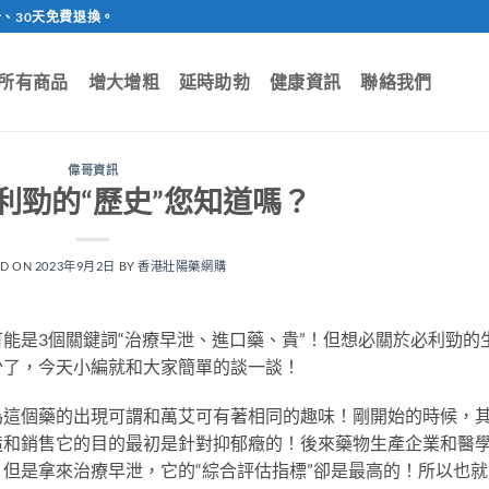
、30天免費退換。
所有商品
增大增粗
延時助勃
健康資訊
聯絡我們
偉哥資訊
利勁的“歷史”您知道嗎？
ED ON
2023年9月2日
BY
香港壯陽藥網購
能是3個關鍵詞“治療早泄、進口藥、貴”！但想必關於必利勁的
少了，今天小編就和大家簡單的談一談！
為這個藥的出現可謂和萬艾可有著相同的趣味！剛開始的時候，
造和銷售它的目的最初是針對抑郁癥的！後來藥物生產企業和醫
但是拿來治療早泄，它的“綜合評估指標”卻是最高的！所以也就