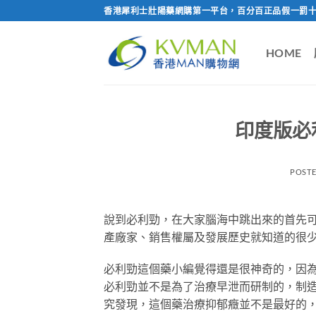
Skip
香港犀利士壯陽藥網購第一平台，百分百正品假一罰十
to
content
HOME
印度版必
POST
說到必利勁，在大家腦海中跳出來的首先可
產廠家、銷售權屬及發展歷史就知道的很
必利勁這個藥小編覺得還是很神奇的，因
必利勁並不是為了治療早泄而研制的，制
究發現，這個藥治療抑郁癥並不是最好的，