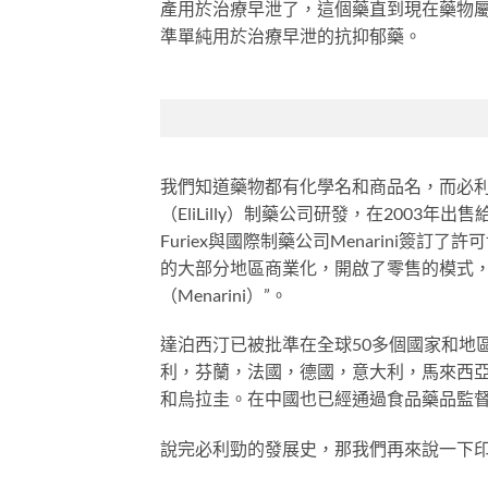
產用於治療早泄了，這個藥直到現在藥物屬
準單純用於治療早泄的抗抑郁藥。
我們知道藥物都有化學名和商品名，而必
（EliLilly）制藥公司研發，在2003年
Furiex與國際制藥公司Menarini簽訂
的大部分地區商業化，開啟了零售的模式，
（Menarini）”。
達泊西汀已被批準在全球50多個國家和地
利，芬蘭，法國，德國，意大利，馬來西
和烏拉圭。在中國也已經通過食品藥品監督
說完必利勁的發展史，那我們再來說一下