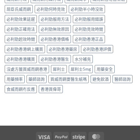
屈臣氏威而鋼
必利勁何時見效
必利勁半小時沒效
必利勁效果延遲
必利勁服用方法
必利勁服用錯誤
必利勁正確用法
必利勁無效原因
必利勁見效時間
必利勁起效時間
必利勁香港價格
必利勁香港正品
必利勁香港網上購買
必利勁香港藥房
必利勁香港評價
必利勁香港購買
必利勁香港醫生
水分補充
沒處方籤買威而鋼香港
犀利士
犀利士5mg
用藥安全
用藥頻率
藥師諮詢
買威而鋼要醫生紙嗎
避免飲酒
醫師諮詢
食威而鋼冇反應
香港買偉哥
Visa
PayPal
Stripe
MasterCard