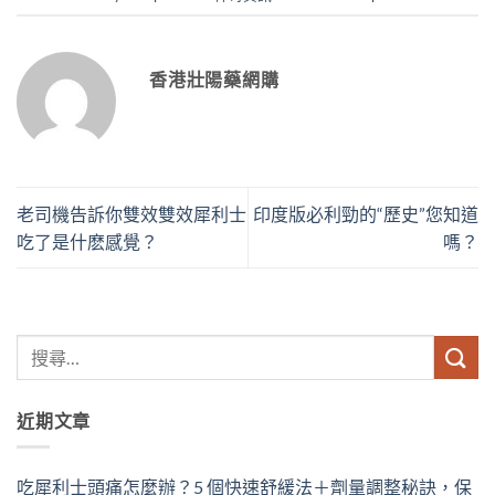
香港壯陽藥網購
老司機告訴你雙效雙效犀利士
印度版必利勁的“歷史”您知道
吃了是什麽感覺？
嗎？
近期文章
吃犀利士頭痛怎麼辦？5 個快速舒緩法＋劑量調整秘訣，保