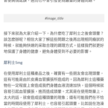
會使病情延誤，進而也不會引發更為嚴重的身體問題。
#image_title
接下來就為大家介紹一下，為什麽吃了犀利士之後會頭暈？
該怎麽辦呢？相信大家了解這些問題之後再出現相同癥狀的
時候，就能夠快速的采取合理的調理方式。這樣我們就更好
地保護了身體的健康，避免身體受到不必要的影響。
犀利士5mg
在使用犀利士這種產品之後，確實有一些朋友會出現頭暈，
這有可能是由於皮膚血管擴張所造成的。因為犀利士這種藥
物在一定程度上會造成我們身體血液流速加快，這個時候就
容易引起血管擴張，進而造成頭暈。尤其是在使用劑量上，
太大的話，就會造成這種頭暈的現象；還有可能我們在不恰
當的時間段使用了犀利士，也容易引起頭暈，比如說在泡澡