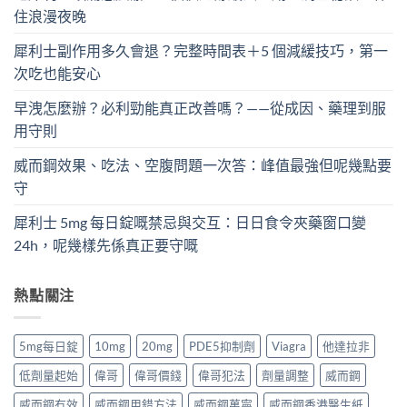
住浪漫夜晚
犀利士副作用多久會退？完整時間表＋5 個減緩技巧，第一
次吃也能安心
早洩怎麼辦？必利勁能真正改善嗎？——從成因、藥理到服
用守則
威而鋼效果、吃法、空腹問題一次答：峰值最強但呢幾點要
守
犀利士 5mg 每日錠嘅禁忌與交互：日日食令夾藥窗口變
24h，呢幾樣先係真正要守嘅
熱點關注
5mg每日錠
10mg
20mg
PDE5抑制劑
Viagra
他達拉非
低劑量起始
偉哥
偉哥價錢
偉哥犯法
劑量調整
威而鋼
威而鋼冇效
威而鋼用錯方法
威而鋼萬寧
威而鋼香港醫生紙