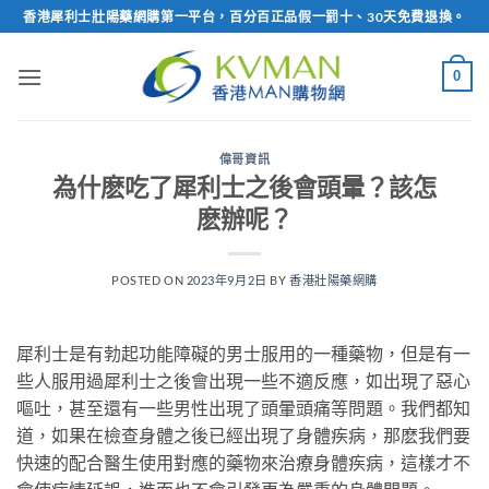
Skip
香港犀利士壯陽藥網購第一平台，百分百正品假一罰十、30天免費退換。
to
content
0
偉哥資訊
為什麽吃了犀利士之後會頭暈？該怎
麽辦呢？
POSTED ON
2023年9月2日
BY
香港壯陽藥網購
犀利士是有勃起功能障礙的男士服用的一種藥物，但是有一
些人服用過犀利士之後會出現一些不適反應，如出現了惡心
嘔吐，甚至還有一些男性出現了頭暈頭痛等問題。我們都知
道，如果在檢查身體之後已經出現了身體疾病，那麽我們要
快速的配合醫生使用對應的藥物來治療身體疾病，這樣才不