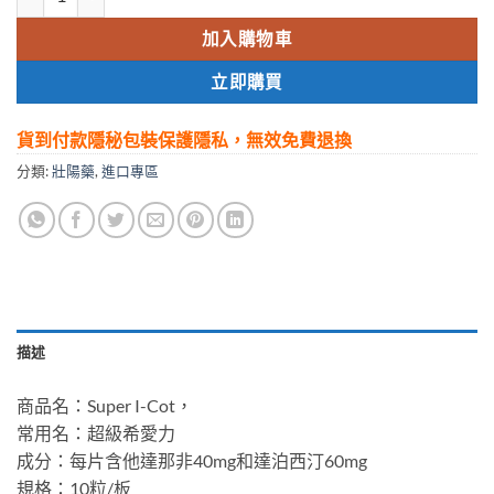
$800.00.
$550.00.
加入購物車
立即購買
貨到付款隱秘包裝保護隱私，無效免費退換
分類:
壯陽藥
,
進口專區
描述
商品名：Super I-Cot，
常用名：超級希愛力
成分：每片含他達那非40mg和達泊西汀60mg
規格：10粒/板