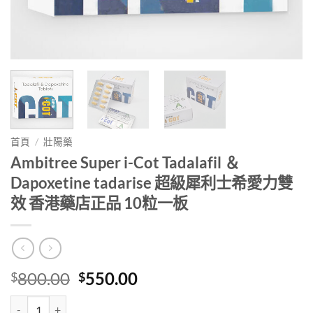
首頁
/
壯陽藥
Ambitree Super i-Cot Tadalafil ＆
Dapoxetine tadarise 超級犀利士希愛力雙
效 香港藥店正品 10粒一板
Original
Current
800.00
550.00
$
$
price
price
Ambitree Super i-Cot Tadalafil ＆ Dapoxetine tadarise
was:
is: