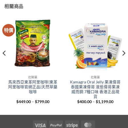
相關商品
特價
壯陽藥
壯陽藥
馬來西亞東革阿里咖啡|東革
Kamagra Oral Jelly 果凍偉哥
阿里咖啡官網正品|天然草藥
泰國果凍偉哥 液態偉哥果凍
咖啡
威而鋼 7種口味 香港正品現
貨
Price
Price
$
449.00
–
$
799.00
$
400.00
–
$
1,199.00
range:
range:
00
$449.00
$400.00
gh
through
through
.00
$799.00
$1,199.
Visa
PayPal
Stripe
MasterCard