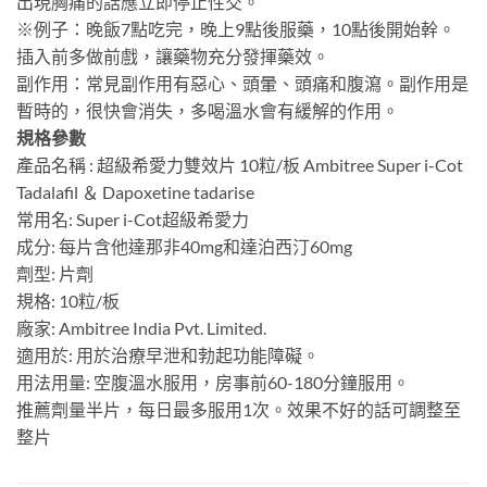
出現胸痛的話應立即停止性交。
※例子：晚飯7點吃完，晚上9點後服藥，10點後開始幹。
插入前多做前戲，讓藥物充分發揮藥效。
副作用：常見副作用有惡心、頭暈、頭痛和腹瀉。副作用是
暫時的，很快會消失，多喝溫水會有緩解的作用。
規格參數
產品名稱 : 超級希愛力雙效片 10粒/板 Ambitree Super i-Cot
Tadalafil ＆ Dapoxetine tadarise
常用名: Super i-Cot超級希愛力
成分: 每片含他達那非40mg和達泊西汀60mg
劑型: 片劑
規格: 10粒/板
廠家: Ambitree India Pvt. Limited.
適用於: 用於治療早泄和勃起功能障礙。
用法用量: 空腹溫水服用，房事前60-180分鐘服用。
推薦劑量半片，每日最多服用1次。效果不好的話可調整至
整片