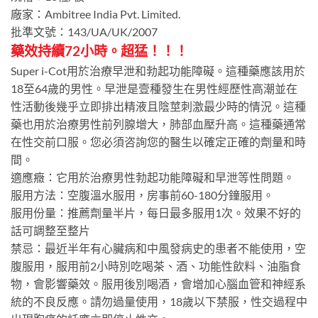
廠家：Ambitree India Pvt. Limited.
批準文號：143/UA/UK/2007
藥效持續72小時。超猛！！！
Super i-Cot用於治療早泄和勃起功能障礙。這種藥應該用於
18至64歲的男性。早泄是壹種發生在男性經歷性高潮並在
性活動後幾乎立即排出精液且陰莖刺激最少時的情況。這種
藥也用於治療男性前列腺增大，肺部血壓升高。這種藥通常
在性交前口服。您必須咨詢您的醫生以確定正確的劑量和時
間。
適應癥：它用於治療男性勃起功能障礙和早泄等性問題。
服用方法：空腹溫水服用，房事前60-180分鐘服用。
服用份量：推薦劑量半片，每日最多服用1次。效果不好的
話可調整至整片
禁忌：最近半年有心臟病和中風發病史的患者不能使用，空
腹服用，服用前2小時別吃喝茶、酒、功能性飲料、油脂食
物，會影響藥效。服用後別喝酒，會增加心腦血管和神經系
統的不良反應。請勿過量使用，18歲以下禁服，性交過程中