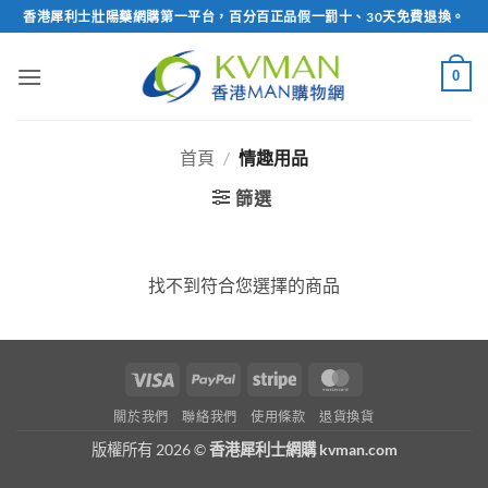
Skip
香港犀利士壯陽藥網購第一平台，百分百正品假一罰十、30天免費退換。
to
content
0
首頁
/
情趣用品
篩選
找不到符合您選擇的商品
Visa
PayPal
Stripe
MasterCard
關於我們
聯絡我們
使用條款
退貨換貨
版權所有 2026 ©
香港犀利士網購 kvman.com