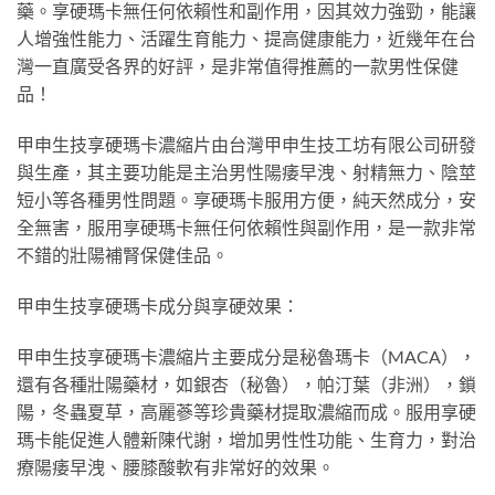
藥。享硬瑪卡無任何依賴性和副作用，因其效力強勁，能讓
人增強性能力、活躍生育能力、提高健康能力，近幾年在台
灣一直廣受各界的好評，是非常值得推薦的一款男性保健
品！
甲申生技享硬瑪卡濃縮片由台灣甲申生技工坊有限公司研發
與生產，其主要功能是主治男性陽痿早洩、射精無力、陰莖
短小等各種男性問題。享硬瑪卡服用方便，純天然成分，安
全無害，服用享硬瑪卡無任何依賴性與副作用，是一款非常
不錯的壯陽補腎保健佳品。
甲申生技享硬瑪卡成分與享硬效果：
甲申生技享硬瑪卡濃縮片主要成分是秘魯瑪卡（MACA），
還有各種壯陽藥材，如銀杏（秘魯），帕汀葉（非洲），鎖
陽，冬蟲夏草，高麗蔘等珍貴藥材提取濃縮而成。服用享硬
瑪卡能促進人體新陳代謝，增加男性性功能、生育力，對治
療陽痿早洩、腰膝酸軟有非常好的效果。