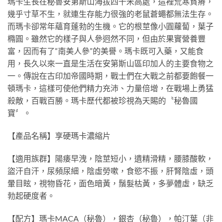
瑪卡生長在秘魯安第斯山海拔四千米高處，這裡荒寒貧瘠，
幾乎寸草不生，就連生存能力很強的老鼠蒼蠅都無法生存。
而瑪卡卻常年蘊育蓬勃的生機。它的根莖像小圓蘿蔔，葉子
橢圓。雖然它的樣子與人參迥然不同，但由於果實營養豐
富，因而有了“南美人參”的美譽。瑪卡既可入藥，又能食
用，長久以來一直是生活在安第斯山區印加人的主要食物之
一。傳說在古印加帝國時期，戰士們在大戰之前都要飽餐一
頓瑪卡，這樣可使他們精力充沛、力量倍增，在戰場上勇猛
殺敵，百戰百勝。瑪卡歷代都被珍視為天賜的〝秘魯國
寶〞。
【產品名稱】享硬瑪卡濃縮片
【適用族群】陽痿早洩，陰莖短小，遺精滑精，腰膝酸軟，
盜汗自汗，尿頻尿細，陰虛勞嗽，食慾不振，肝腎陰虛，頭
暈目眩，視物昏花，面色暗黃，鬚髮枯黃，多夢體虛，缺乏
勃起硬度者。
【配方】瑪卡MACA（秘魯），銀杏（秘魯），帕汀葉（非