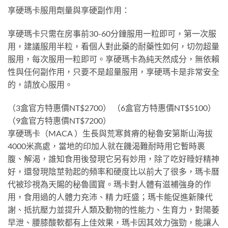
享硬瑪卡服用劑量與享硬副作用：
享硬瑪卡只需在房事前30-60分鐘服用一粒即可，第一次服
用，建議服用半粒，看個人對此藥的耐藥性如何，切勿超量
服用，每次服用一粒即可。享硬瑪卡為純天然成分，無依賴
性與任何副作用，只要不是超量服用，享硬瑪卡是非常安全
的，請放心服用。
（3盒官方特惠價NT$2700） （6盒官方特惠價NT$5100）
（9盒官方特惠價NT$7200）
享硬瑪卡（MACA ）生長與荒寒貧瘠的秘魯安第斯山海拔
4000米高處，當地的印加人就在饑渴難耐時用它暫時裹
腹、解渴，誰知食用後發現它另有妙用，除了吃好睡好精神
好，還發現陰莖勃起的頻率和硬度比以前大了很多，瑪卡曆
代被珍視為天賜的秘魯國寶。瑪卡對人體有滋補強身的作
用，食用過的人體力充沛、精 力旺盛；瑪卡能促進新陳代
謝、抵抗壓力並提升人類及動物的性能力、生育力，對陽萎
早泄、腰膝酸軟都有上佳效果，瑪卡因其效力強勁，能讓人