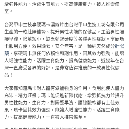
增強性能力、活躍生育能力、提高健康能力，被人推崇備
至。
台灣甲申生技享硬瑪卡濃縮片由台灣甲申生技工坊有限公司
生產的一款壯陽補腎、提升男性功能的保健品。主治男性陽
痿早洩，陰莖短小，缺乏勃起硬度等各種男性症狀。享硬瑪
卡服用方便，效果顯著，安全無害，是一種純天然成分
壯陽
藥
，享硬瑪卡無任何依賴性和副作用，因其效力強勁，能讓
人增強性能力、活躍生育能力、提高健康能力，近幾年在台
灣一直廣受各界的好評，是非常值得推薦的一款男性保健
品！
大家都知道瑪卡對人體有滋補強身的作用，食用能使人體力
充沛、精力旺盛；瑪卡能促進新陳代謝、增強抵抗力並提升
男性性能力、生育力，對陽萎早洩、腰膝酸軟都有上佳效
果，瑪卡因其效力強勁，能讓人增強性能力、活躍生育能
力、提高健康能力，一直被人推崇備至。