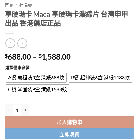
首頁
/
壯陽藥
享硬瑪卡 Maca 享硬瑪卡濃縮片 台灣申甲
出品 香港藥店正品
Price
688.00
–
1,588.00
$
$
range:
選擇優惠套餐
$688.00
through
A餐 療程裝3盒 港紙688蚊
B餐 超神裝6盒 港紙1188蚊
$1,588.00
C餐 鞏固裝9盒 港紙1588蚊
享硬瑪卡 Maca 享硬瑪卡濃縮片 台灣申甲出品 香港藥店正品 數量
加入購物車
立即購買