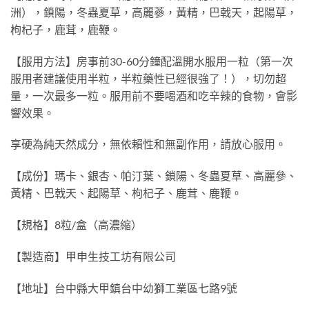
洲），鎖陽，冬蟲夏草，高麗蔘，黃精，巴戟天，起陽草，
枸杞子，鹿茸，鹿鞭。
【服用方法】房事前30-60分鐘配溫開水服用一粒（第一次
服用者建議使用半粒，半粒藥性已經很強了！），切勿超
量，一次最多一粒。服用前不要喝酒和吃辛辣的食物，會影
響效果。
享硬為純天然成分，無依賴性和無副作用，請放心服用。
【成份】瑪卡、銀杏、帕汀葉、鎖陽、冬蟲夏草、高麗參、
黃精、巴戟天、起陽草、枸杞子、鹿茸、鹿鞭。
【規格】8粒/盒（高濃縮）
【製造商】甲申生技工坊有限公司
【地址】台中縣大甲鎮台中幼獅工業區七路9號