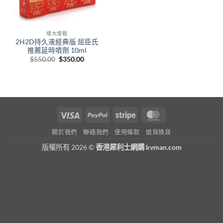
增大增粗
2H2D持久液經典版 屈臣氏
推薦延時噴劑 10ml
Original
Current
$
550.00
$
350.00
price
price
was:
is:
$550.00.
$350.00.
Visa
PayPal
Stripe
MasterCard
關於我們
聯絡我們
使用條款
退貨換貨
版權所有 2026 ©
香港犀利士網購 kvman.com