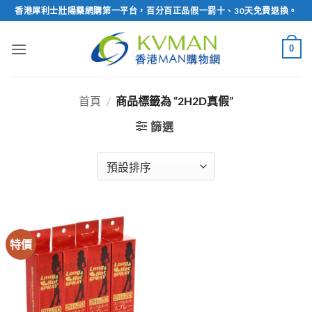
Skip
香港犀利士壯陽藥網購第一平台，百分百正品假一罰十、30天免費退換。
to
content
0
首頁
/
商品標籤為 “2H2D真假”
篩選
特價