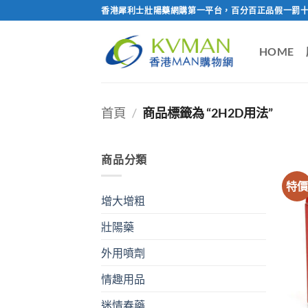
Skip
香港犀利士壯陽藥網購第一平台，百分百正品假一罰十
to
content
HOME
首頁
/
商品標籤為 “2H2D用法”
商品分類
特
增大增粗
壯陽藥
外用噴劑
情趣用品
迷情春藥