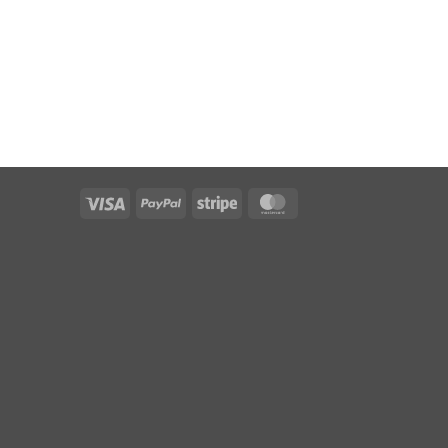
Visa
PayPal
Stripe
MasterCard