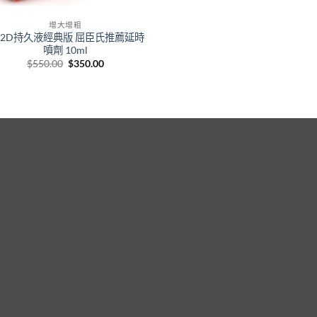
增大增粗
H2D持久液經典版 屈臣氏推薦延時
噴劑 10ml
Original
Current
$
550.00
$
350.00
price
price
was:
is:
$550.00.
$350.00.