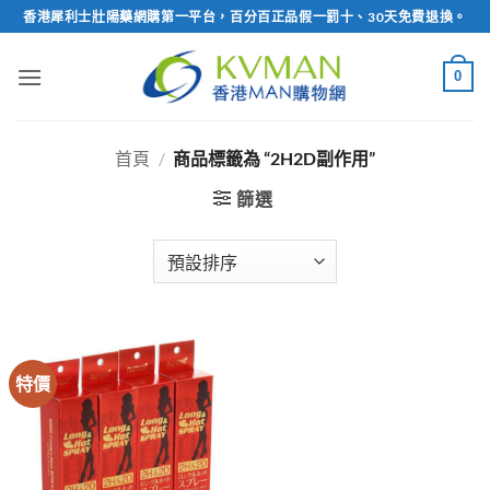
Skip
香港犀利士壯陽藥網購第一平台，百分百正品假一罰十、30天免費退換。
to
content
0
首頁
/
商品標籤為 “2H2D副作用”
篩選
特價