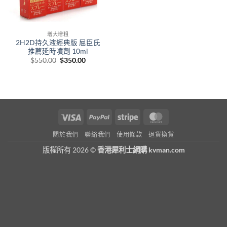
增大增粗
2H2D持久液經典版 屈臣氏
推薦延時噴劑 10ml
Original
Current
$
550.00
$
350.00
price
price
was:
is:
$550.00.
$350.00.
Visa
PayPal
Stripe
MasterCard
關於我們
聯絡我們
使用條款
退貨換貨
版權所有 2026 ©
香港犀利士網購 kvman.com