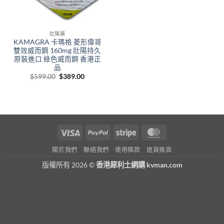
壯陽藥
KAMAGRA 卡瑪格 菱形偉哥
雙效威而鋼 160mg 壯陽持久
原裝進口 綠色威而鋼 香港正
品
Original
Current
$
599.00
$
389.00
price
price
was:
is:
$599.00.
$389.00.
Visa
PayPal
Stripe
MasterCard
關於我們
聯絡我們
使用條款
退貨換貨
版權所有 2026 ©
香港犀利士網購 kvman.com