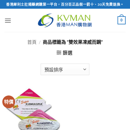
Skip
香港犀利士壯陽藥網購第一平台，百分百正品假一罰十、30天免費退換。
to
content
0
首頁
/
商品標籤為 “雙效果凍威而鋼”
篩選
特價