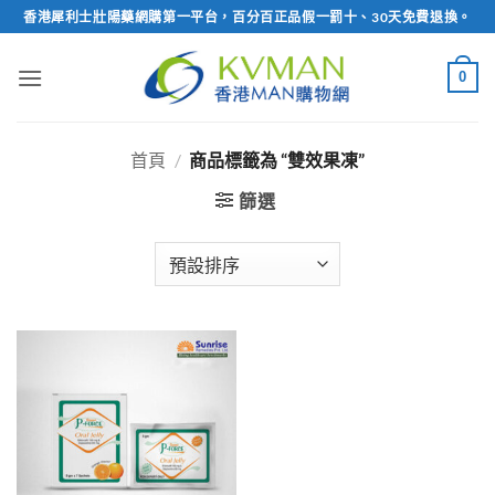
Skip
香港犀利士壯陽藥網購第一平台，百分百正品假一罰十、30天免費退換。
to
content
0
首頁
/
商品標籤為 “雙效果凍”
篩選