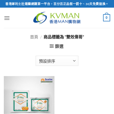
Skip
香港犀利士壯陽藥網購第一平台，百分百正品假一罰十、30天免費退換。
to
content
0
首頁
/
商品標籤為 “雙效偉哥”
篩選