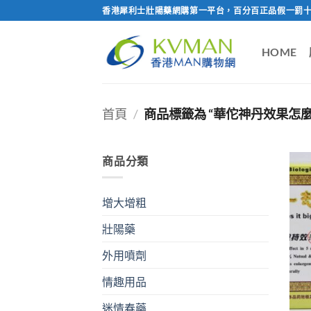
Skip
香港犀利士壯陽藥網購第一平台，百分百正品假一罰十
to
content
HOME
首頁
/
商品標籤為 “華佗神丹效果怎麼
商品分類
增大增粗
壯陽藥
外用噴劑
情趣用品
迷情春藥