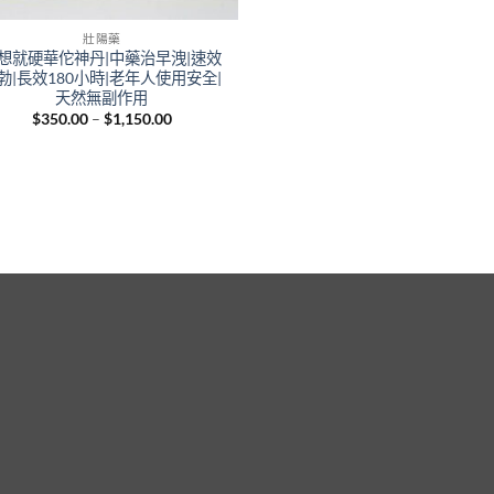
壯陽藥
想就硬華佗神丹|中藥治早洩|速效
勃|長效180小時|老年人使用安全|
天然無副作用
Price
$
350.00
–
$
1,150.00
range:
$350.00
through
$1,150.00