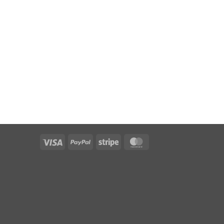
Visa
PayPal
Stripe
MasterCard