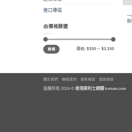
進口專區
一
助
由價格篩選
最
最
價格:
$350
—
$1,150
篩選
低
高
價
價
格
格
關於我們
聯絡我們
使用條款
退貨換貨
版權所有 2026 ©
香港犀利士網購 kvman.com