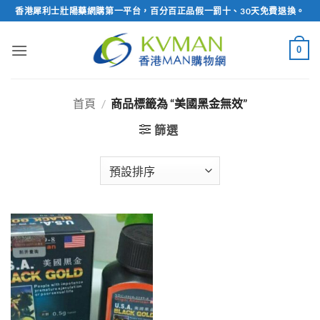
Skip
香港犀利士壯陽藥網購第一平台，百分百正品假一罰十、30天免費退換。
to
content
0
首頁
/
商品標籤為 “美國黑金無效”
篩選