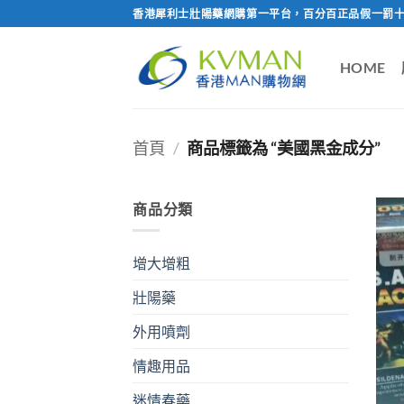
Skip
香港犀利士壯陽藥網購第一平台，百分百正品假一罰十
to
content
HOME
首頁
/
商品標籤為 “美國黑金成分”
商品分類
增大增粗
壯陽藥
外用噴劑
情趣用品
迷情春藥