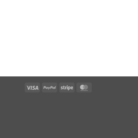
Visa
PayPal
Stripe
MasterCard