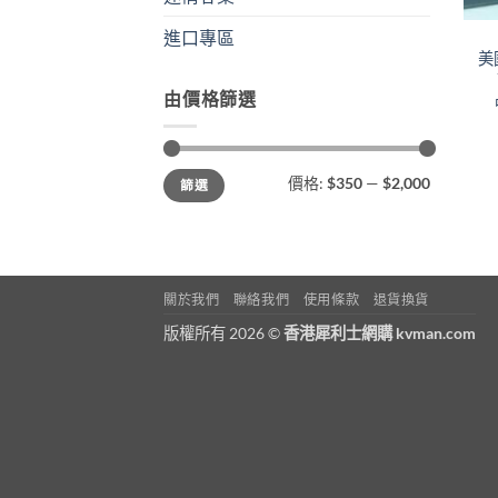
進口專區
美國
由價格篩選
最
最
價格:
$350
—
$2,000
篩選
低
高
價
價
格
格
關於我們
聯絡我們
使用條款
退貨換貨
版權所有 2026 ©
香港犀利士網購 kvman.com