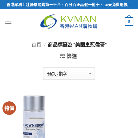
Skip
香港犀利士壯陽藥網購第一平台，百分百正品假一罰十、30天免費退換。
to
content
0
首頁
/
商品標籤為 “美國皇冠偉哥”
篩選
特價