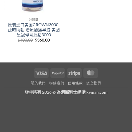
壯陽藥
原裝進口美国CROWN3000|
延時助勃|治療陽痿早洩|美國
皇冠偉哥頂點3000
Original
Current
$
400.00
$
360.00
price
price
was:
is:
$400.00.
$360.00.
Visa
PayPal
Stripe
MasterCard
關於我們
聯絡我們
使用條款
退貨換貨
版權所有 2026 ©
香港犀利士網購 kvman.com