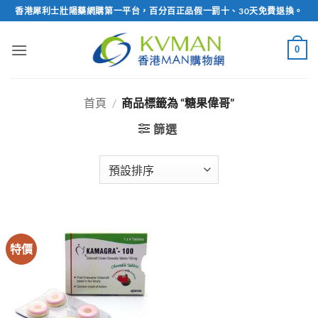
Skip
香港犀利士壯陽藥網購第一平台，百分百正品假一罰十、30天免費退換。
to
content
0
首頁
/
商品標籤為 “糖果偉哥”
篩選
特價