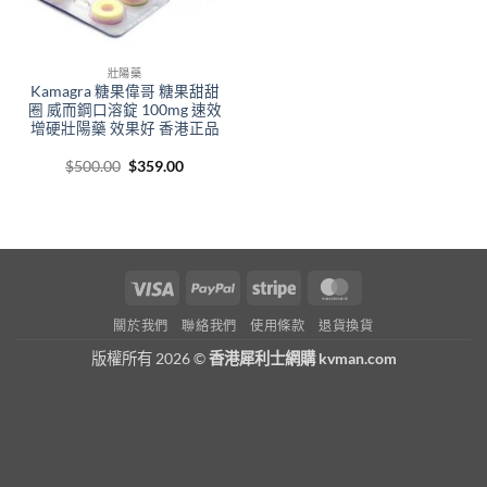
壯陽藥
Kamagra 糖果偉哥 糖果甜甜
圈 威而鋼口溶錠 100mg 速效
增硬壯陽藥 效果好 香港正品
Original
Current
$
500.00
$
359.00
price
price
was:
is:
$500.00.
$359.00.
Visa
PayPal
Stripe
MasterCard
關於我們
聯絡我們
使用條款
退貨換貨
版權所有 2026 ©
香港犀利士網購 kvman.com