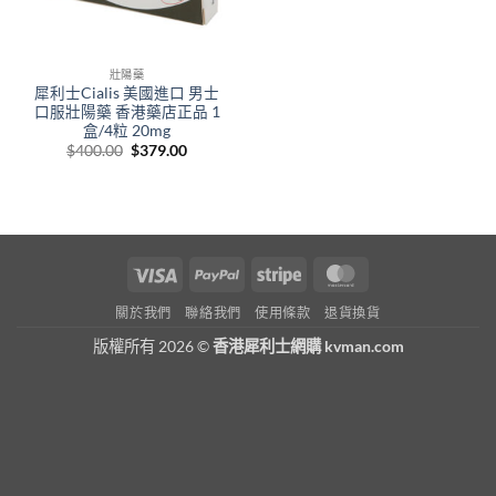
壯陽藥
犀利士Cialis 美國進口 男士
口服壯陽藥 香港藥店正品 1
盒/4粒 20mg
Original
Current
$
400.00
$
379.00
price
price
was:
is:
$400.00.
$379.00.
Visa
PayPal
Stripe
MasterCard
關於我們
聯絡我們
使用條款
退貨換貨
版權所有 2026 ©
香港犀利士網購 kvman.com