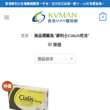
Skip
香港犀利士壯陽藥網購第一平台，百分百正品假一罰十、30天免費退換。
to
content
0
首頁
/
商品標籤為 “犀利士CIALIS吃法”
篩選
特價