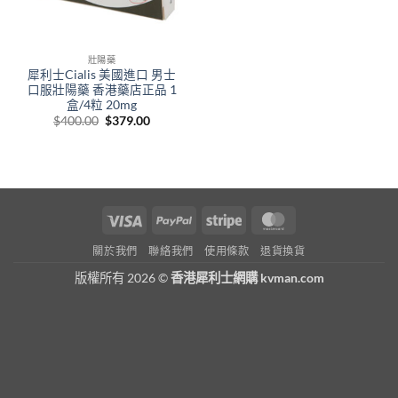
壯陽藥
犀利士Cialis 美國進口 男士
口服壯陽藥 香港藥店正品 1
盒/4粒 20mg
Original
Current
$
400.00
$
379.00
price
price
was:
is:
$400.00.
$379.00.
Visa
PayPal
Stripe
MasterCard
關於我們
聯絡我們
使用條款
退貨換貨
版權所有 2026 ©
香港犀利士網購 kvman.com