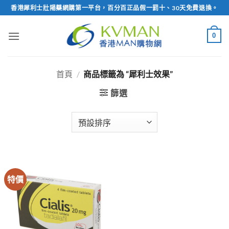
Skip
香港犀利士壯陽藥網購第一平台，百分百正品假一罰十、30天免費退換。
to
content
0
首頁
/
商品標籤為 “犀利士效果”
篩選
特價