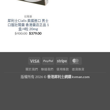
壯陽藥
犀利士Cialis 美國進口 男士
口服壯陽藥 香港藥店正品 1
盒/4粒 20mg
Original
Current
$
400.00
$
379.00
price
price
was:
is:
$400.00.
$379.00.
Visa
PayPal
Stripe
MasterCard
關於我們
聯絡我們
使用條款
退貨換貨
版權所有 2026 ©
香港犀利士網購 kvman.com