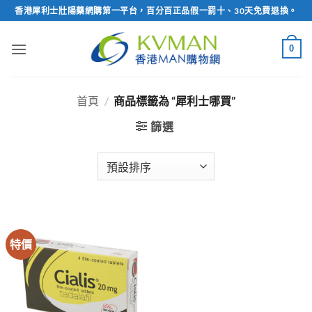
Skip
香港犀利士壯陽藥網購第一平台，百分百正品假一罰十、30天免費退換。
to
content
0
首頁
/
商品標籤為 “犀利士哪買”
篩選
特價