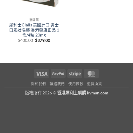
壯陽藥
犀利士Cialis 美國進口 男士
口服壯陽藥 香港藥店正品 1
盒/4粒 20mg
Original
Current
$
400.00
$
379.00
price
price
was:
is:
$400.00.
$379.00.
Visa
PayPal
Stripe
MasterCard
關於我們
聯絡我們
使用條款
退貨換貨
版權所有 2026 ©
香港犀利士網購 kvman.com