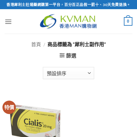
Skip
香港犀利士壯陽藥網購第一平台，百分百正品假一罰十、30天免費退換。
to
content
0
首頁
/
商品標籤為 “犀利士副作用”
篩選
特價