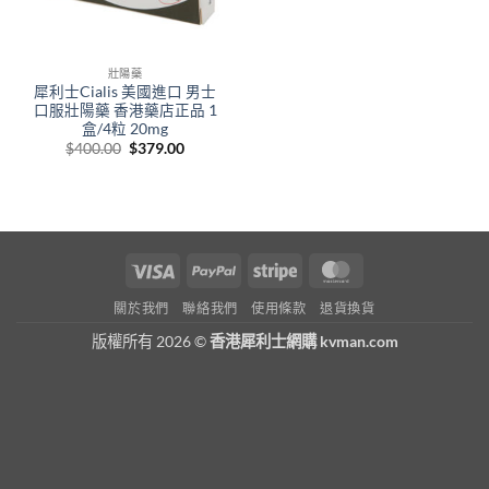
壯陽藥
犀利士Cialis 美國進口 男士
口服壯陽藥 香港藥店正品 1
盒/4粒 20mg
Original
Current
$
400.00
$
379.00
price
price
was:
is:
$400.00.
$379.00.
Visa
PayPal
Stripe
MasterCard
關於我們
聯絡我們
使用條款
退貨換貨
版權所有 2026 ©
香港犀利士網購 kvman.com