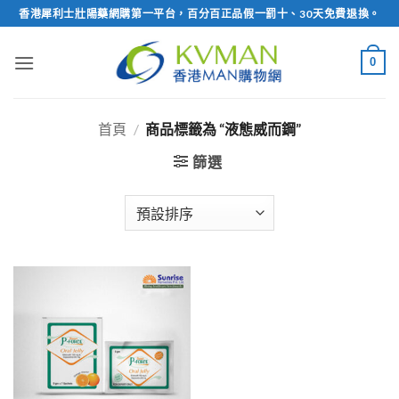
Skip
香港犀利士壯陽藥網購第一平台，百分百正品假一罰十、30天免費退換。
to
content
0
首頁
/
商品標籤為 “液態威而鋼”
篩選