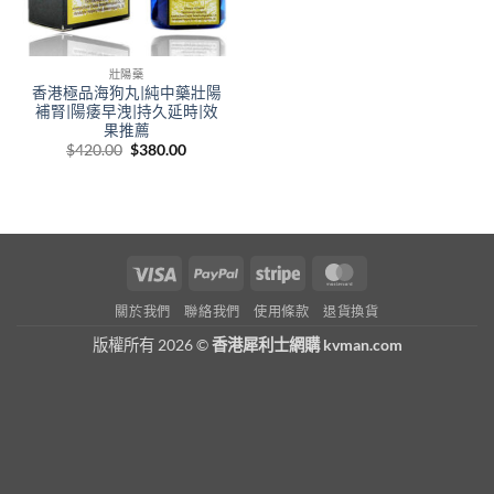
壯陽藥
香港極品海狗丸|純中藥壯陽
補腎|陽痿早洩|持久延時|效
果推薦
Original
Current
$
420.00
$
380.00
price
price
was:
is:
$420.00.
$380.00.
Visa
PayPal
Stripe
MasterCard
關於我們
聯絡我們
使用條款
退貨換貨
版權所有 2026 ©
香港犀利士網購 kvman.com