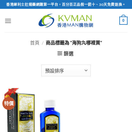
Skip
香港犀利士壯陽藥網購第一平台，百分百正品假一罰十、30天免費退換。
to
content
0
首頁
/
商品標籤為 “海狗丸哪裡買”
篩選
特價