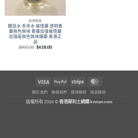
迷情春藥
聽話水 乖乖水 催情藥 透明春
藥無色無味 春藥加强催情藥
加强版無色無味媚藥 香港正
品
Original
Current
$
800.00
$
618.00
price
price
was:
is:
$800.00.
$618.00.
Visa
PayPal
Stripe
MasterCard
關於我們
聯絡我們
使用條款
退貨換貨
版權所有 2026 ©
香港犀利士網購 kvman.com