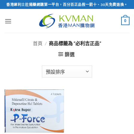
Skip
香港犀利士壯陽藥網購第一平台，百分百正品假一罰十、30天免費退換。
to
content
0
首頁
/
商品標籤為 “必利吉正品”
篩選