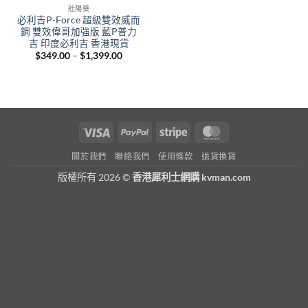
壯陽藥
必利吉P-Force 超級雙效威而
鋼 雙效偉哥加強版 藍P普力
吉 印度必利吉 香港現貨
Price
$
349.00
–
$
1,399.00
range:
$349.00
through
$1,399.00
Visa
PayPal
Stripe
MasterCard
關於我們
聯絡我們
使用條款
退貨換貨
版權所有 2026 ©
香港犀利士網購 kvman.com