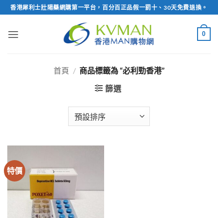
Skip
香港犀利士壯陽藥網購第一平台，百分百正品假一罰十、30天免費退換。
to
content
0
首頁
/
商品標籤為 “必利勁香港”
篩選
特價