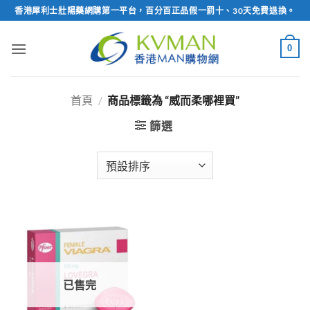
Skip
香港犀利士壯陽藥網購第一平台，百分百正品假一罰十、30天免費退換。
to
content
0
首頁
/
商品標籤為 “威而柔哪裡買”
篩選
已售完