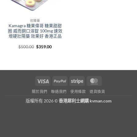
壯陽藥
Kamagra 糖果偉哥 糖果甜甜
圈 威而鋼口溶錠 100mg 速效
增硬壯陽藥 效果好 香港正品
Original
Current
$
500.00
$
359.00
price
price
was:
is:
$500.00.
$359.00.
Visa
PayPal
Stripe
MasterCard
關於我們
聯絡我們
使用條款
退貨換貨
版權所有 2026 ©
香港犀利士網購 kvman.com