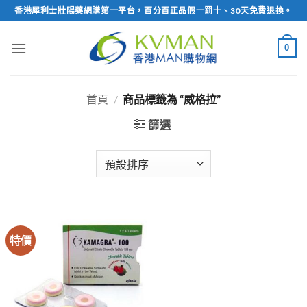
Skip
香港犀利士壯陽藥網購第一平台，百分百正品假一罰十、30天免費退換。
to
content
0
首頁
/
商品標籤為 “威格拉”
篩選
特價