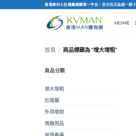
Skip
香港犀利士壯陽藥網購第一平台，百分百正品假一罰十
to
content
HOME
首頁
/
商品標籤為 “增大增粗”
商品分類
增大增粗
壯陽藥
外用噴劑
情趣用品
迷情春藥