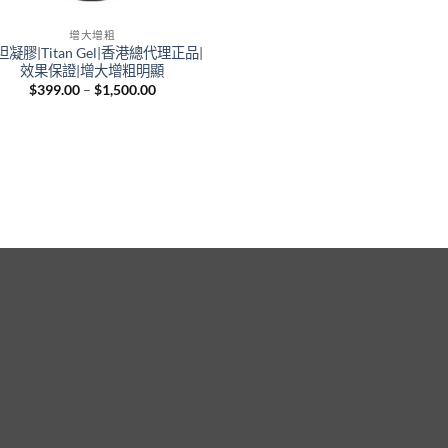
增大增粗
坦凝膠|Titan Gel|香港總代理正品|
效果保證|增大增粗明顯
Price
$
399.00
–
$
1,500.00
range:
$399.00
through
$1,500.00