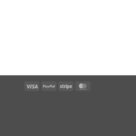
Visa
PayPal
Stripe
MasterCard