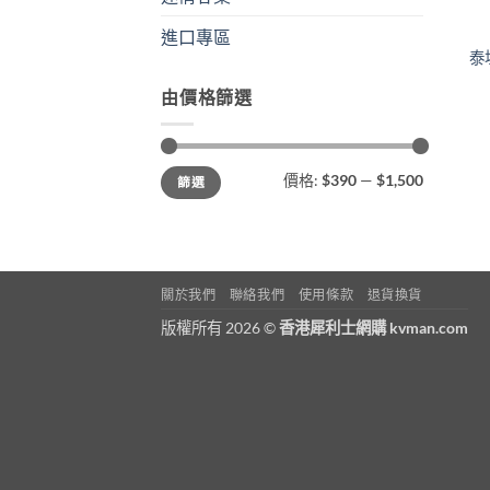
進口專區
泰
由價格篩選
最
最
價格:
$390
—
$1,500
篩選
低
高
價
價
格
格
關於我們
聯絡我們
使用條款
退貨換貨
版權所有 2026 ©
香港犀利士網購 kvman.com