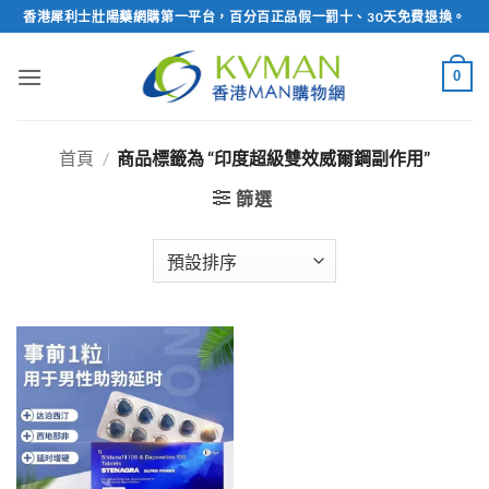
Skip
香港犀利士壯陽藥網購第一平台，百分百正品假一罰十、30天免費退換。
to
content
0
首頁
/
商品標籤為 “印度超級雙效威爾鋼副作用”
篩選