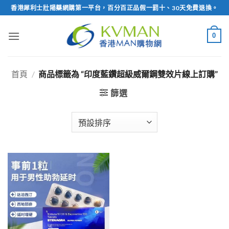
Skip
香港犀利士壯陽藥網購第一平台，百分百正品假一罰十、30天免費退換。
to
content
0
首頁
/
商品標籤為 “印度藍鑽超級威爾鋼雙效片線上訂購”
篩選