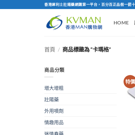
Skip
香港犀利士壯陽藥網購第一平台，百分百正品假一罰十
to
content
HOME
首頁
/
商品標籤為 “卡瑪格”
商品分類
特
增大增粗
壯陽藥
外用噴劑
情趣用品
迷情春藥