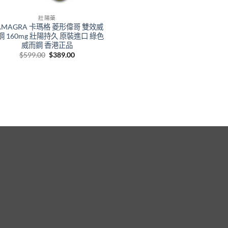
壯陽藥
AMAGRA 卡瑪格 菱形偉哥 雙效威
鋼 160mg 壯陽持久 原裝進口 綠色
威而鋼 香港正品
Original
Current
$
599.00
$
389.00
price
price
was:
is:
$599.00.
$389.00.