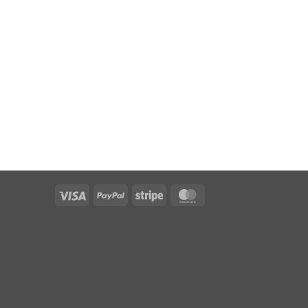
Visa
PayPal
Stripe
MasterCard