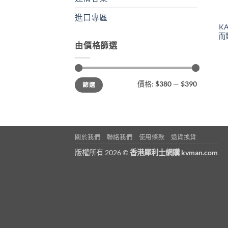
進口專區
K
而
由價格篩選
最
最
價格:
$380
—
$390
篩選
低
高
價
價
格
格
關於我們
聯絡我們
使用條款
退貨換貨
版權所有 2026 ©
香港犀利士網購 kvman.com