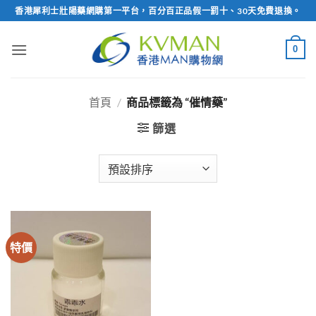
Skip
香港犀利士壯陽藥網購第一平台，百分百正品假一罰十、30天免費退換。
to
content
0
首頁
/
商品標籤為 “催情藥”
篩選
特價