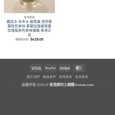
迷情春藥
聽話水 乖乖水 催情藥 透明春
藥無色無味 春藥加强催情藥
加强版無色無味媚藥 香港正
品
Original
Current
$
800.00
$
618.00
price
price
was:
is:
$800.00.
$618.00.
Visa
PayPal
Stripe
MasterCard
關於我們
聯絡我們
使用條款
退貨換貨
版權所有 2026 ©
香港犀利士網購 kvman.com