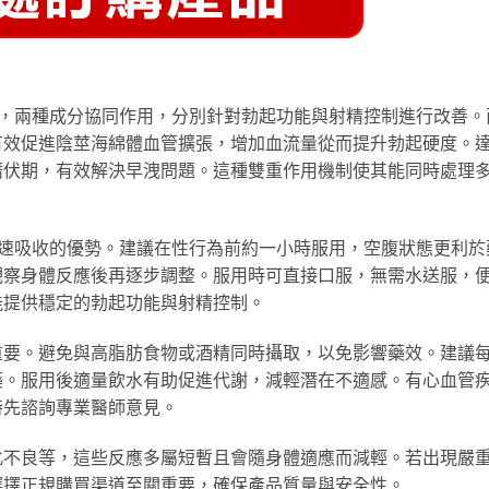
，兩種成分協同作用，分別針對勃起功能與射精控制進行改善。
有效促進陰莖海綿體血管擴張，增加血流量從而提升勃起硬度。
潛伏期，有效解決早洩問題。這種雙重作用機制使其能同時處理
速吸收的優勢。建議在性行為前約一小時服用，空腹狀態更利於
觀察身體反應後再逐步調整。服用時可直接口服，無需水送服，
能提供穩定的勃起功能與射精控制。
重要。避免與高脂肪食物或酒精同時攝取，以免影響藥效。建議
藥。服用後適量飲水有助促進代謝，減輕潛在不適感。有心血管
時先諮詢專業醫師意見。
化不良等，這些反應多屬短暫且會隨身體適應而減輕。若出現嚴
選擇正規購買渠道至關重要，確保產品質量與安全性。