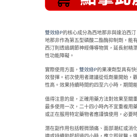
雙效綠P
的核心成分為西地那非與達泊西汀
地那非作為第五型磷酸二酯酶抑制劑，能
西汀則透過調節神經傳導物質，延長射精
性功能障礙。
實際使用方面，
雙效綠P
的果凍劑型具有快
效發揮。初次使用者建議從低劑量開始，
性高。效果持續時間約四至六小時，期間
值得注意的是，正確用藥方法對效果至關
最多使用一次，二十四小時內不宜重複用
或正在服用特定藥物者應謹慎使用，必要
潛在副作用包括輕微頭痛、面部潮紅或消
適或持續勃起超過四小時，應立即就醫。