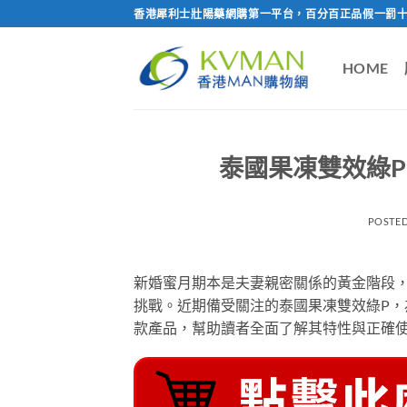
Skip
香港犀利士壯陽藥網購第一平台，百分百正品假一罰十
to
content
HOME
泰國果凍雙效綠
POSTE
新婚蜜月期本是夫妻親密關係的黃金階段
挑戰。近期備受關注的泰國果凍雙效綠P
款產品，幫助讀者全面了解其特性與正確