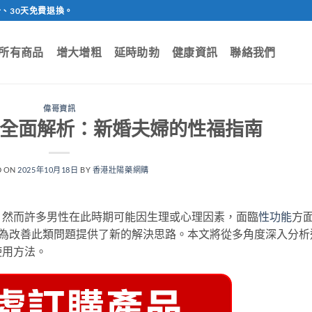
、30天免費退換。
所有商品
增大增粗
延時助勃
健康資訊
聯絡我們
偉哥資訊
P全面解析：新婚夫婦的性福指南
D ON
2025年10月18日
BY
香港壯陽藥網購
，然而許多男性在此時期可能因生理或心理因素，面臨
性功能
方
，為改善此類問題提供了新的解決思路。本文將從多角度深入分析
使用方法。