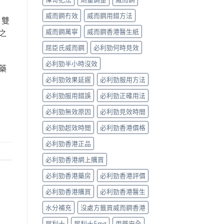
威而鋼冇效
威而鋼用錯方法
。雙
威而鋼萬寧
威而鋼香港醫生紙
之
屈臣氏威而鋼
必利勁何時見效
必利勁半小時沒效
藥
必利勁效果延遲
必利勁服用方法
必利勁服用錯誤
必利勁正確用法
必利勁無效原因
必利勁見效時間
必利勁起效時間
必利勁香港價格
必利勁香港正品
必利勁香港網上購買
必利勁香港藥房
必利勁香港評價
必利勁香港購買
必利勁香港醫生
水分補充
沒處方籤買威而鋼香港
犀利士
犀利士5mg
用藥安全