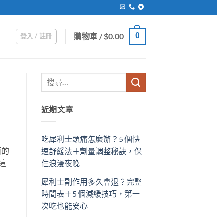
購物車 /
$
0.00
0
登入 / 註冊
近期文章
吃犀利士頭痛怎麼辦？5 個快
面的
速舒緩法＋劑量調整秘訣，保
這
住浪漫夜晚
犀利士副作用多久會退？完整
時間表＋5 個減緩技巧，第一
次吃也能安心