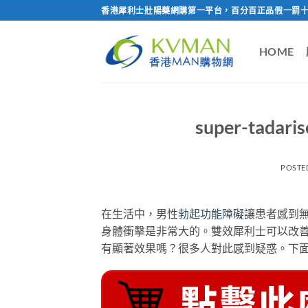
Skip
香港犀利士壯陽藥網購第一平台，百分百正品假一罰十
to
content
HOME
super-ta
POSTE
在生活中，男性
勃起功能障礙
讓患者感到
身體衝擊是非常大的。雙效犀利士可以改
有顯著效果嗎？很多人對此感到疑惑。下面一起看看