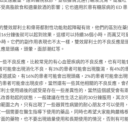
受高脂飲食和適量飲酒的影響；它也適用於患有糖尿病的 ED 患
吃的雙效犀利士和偉哥都對性功能勃起障礙有效，他們的區別在藥
16分鐘後就可以起到效果，這樣可以持續36個小時。而萬艾可
小時。它們的副作用表現也不太一樣，雙效犀利士的不良反應是
反應是頭痛，頭暈，面部潮紅等。
一些不良反應，比較常見的有心血管疾病的不良反應，也有可能
者可能會出現消化不良，有3%的患者可能會出現腹瀉，有4%的
尿道感染，有16%的患者可能會出現頭痛，2%的患者可能會出現
%的患者可能會出現皮疹，當然還有一些其他相關的不良反應，會
犀利士使用過後的感受是存在一些差異性的，當然這個感受會有
改善勃起的狀態，一般建議在性生活之前的30分鐘服用，其次
的範圍之內，只有出現了一些器質性病變的耐心朋友才可以使用
於一個需要在醫生指導下使用的藥品，同時也希望大家能夠嚴格
方面的藥物，也不要出現過量使用和長期使用的情況，否則有可