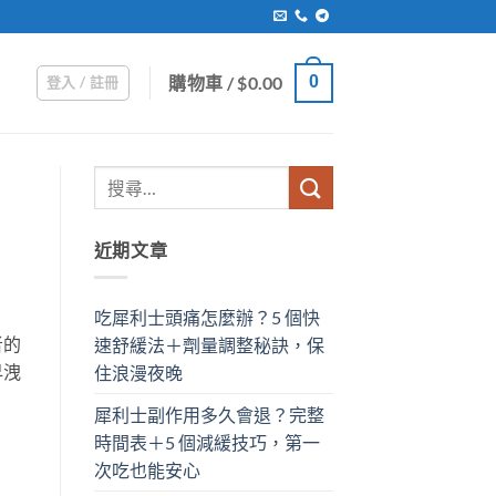
購物車 /
$
0.00
0
登入 / 註冊
近期文章
吃犀利士頭痛怎麼辦？5 個快
者的
速舒緩法＋劑量調整秘訣，保
早洩
住浪漫夜晚
犀利士副作用多久會退？完整
時間表＋5 個減緩技巧，第一
次吃也能安心