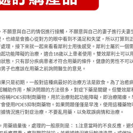
，不願意與自己的情侶進行接觸，不願意與自己的妻子進行夫妻
現，也總是會擔心從對方的眼中看到不滿足和失望，所以打算到
行處理，接下來就一起來看看犀利士用後感受。犀利士屬於一個
起功能障礙的治療，適合18歲以上患者使用。雙效犀利士可以
的狀態，只有部分疾病患者才符合用藥的條件，健康的男性不可
的男子也應該在用藥之前詢問醫生的意見。
如果只是初期，一般對這種病最好的治療方法是飲食。為了治癒
起輔助作用，解決問題的方法很多，對症下藥是關鍵。但雙效犀
俗稱PDE5抑制劑藥物，用於治療勃起功能障礙，即治療陽痿。
會使用PDE5抑制劑藥物。如果問題僅僅是早洩，使用這種藥物
根據情況進行對症治療，不要亂用藥，以免耽誤病情和治療。
。用藥過量後，處理的一般原則是： 1.注意當時的不良反應，避
3、如反應嚴重，應到醫院就診，並根據情況進行輸液洗胃。或催吐