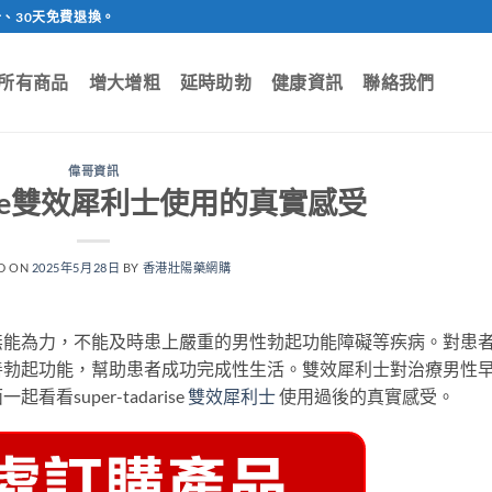
、30天免費退換。
所有商品
增大增粗
延時助勃
健康資訊
聯絡我們
偉哥資訊
darise雙效犀利士使用的真實感受
D ON
2025年5月28日
BY
香港壯陽藥網購
無能為力，不能及時患上嚴重的男性勃起功能障礙等疾病。對患
善勃起功能，幫助患者成功完成性生活。雙效犀利士對治療男性
super-tadarise
雙效犀利士
使用過後的真實感受。