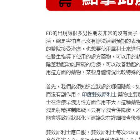
ED的出現讓很多男性朋友非常的沒有面子
活，總是害怕自己沒有辦法達到預期的表
的醫院接受治療，也想要使用犀利士來進
在醫生指導下使用的處方藥物，可以用於勃
陰莖勃起功能障礙的治療，可以改善勃起
用這方面的藥物，某些身體情況比較特殊
首先，我們必須知道症狀處於哪個階段。
而沒有副作用。
印度雙效犀利士
藥物主要
士在治療早洩男性方面作用不大。這種藥物
洩是射精控制障礙。只有早洩合併陽痿，才
能會導致症狀惡化。建議您在詳細檢查後
雙效犀利士應口服，雙效犀利士每次20mg
意外傷害； 2、多喝水促進藥物代謝； 