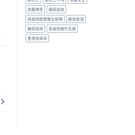
用藥頻率
藥師諮詢
買威而鋼要醫生紙嗎
避免飲酒
醫師諮詢
食威而鋼冇反應
香港買偉哥