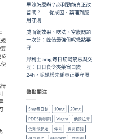
早洩怎麼辦？必利勁能真正改
善嗎？——從成因、藥理到服
用守則
威而鋼效果、吃法、空腹問題
生
一次答：峰值最強但呢幾點要
正規
守
需要
用於
犀利士 5mg 每日錠嘅禁忌與交
以使
互：日日食令夾藥窗口變
24h，呢幾樣先係真正要守嘅
病情
熱點關注
利
早
可
5mg每日錠
10mg
20mg
PDE5抑制劑
Viagra
他達拉非
低劑量起始
偉哥
偉哥價錢
免
偉哥犯法
劑量調整
威而鋼