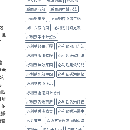
威而鋼冇效
威而鋼用錯方法
威而鋼萬寧
威而鋼香港醫生紙
效
屈臣氏威而鋼
必利勁何時見效
是服
必利勁半小時沒效
頭
必利勁效果延遲
必利勁服用方法
必利勁服用錯誤
必利勁正確用法
會
必利勁無效原因
必利勁見效時間
患者
必利勁起效時間
必利勁香港價格
眩
必利勁香港正品
存
兩個
必利勁香港網上購買
可能
必利勁香港藥房
必利勁香港評價
，並
必利勁香港購買
必利勁香港醫生
根據
能會
水分補充
沒處方籤買威而鋼香港
犀利士
犀利士5mg
用藥安全