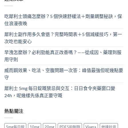
吃犀利士頭痛怎麼辦？5 個快速舒緩法＋劑量調整秘訣，保
住浪漫夜晚
犀利士副作用多久會退？完整時間表＋5 個減緩技巧，第一
次吃也能安心
早洩怎麼辦？必利勁能真正改善嗎？——從成因、藥理到服
用守則
威而鋼效果、吃法、空腹問題一次答：峰值最強但呢幾點要
守
犀利士 5mg 每日錠嘅禁忌與交互：日日食令夾藥窗口變
24h，呢幾樣先係真正要守嘅
熱點關注
5mg每日錠
10mg
20mg
PDE5抑制劑
Viagra
他達拉非