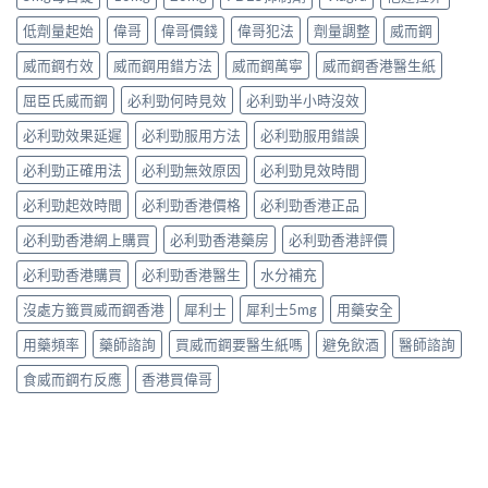
低劑量起始
偉哥
偉哥價錢
偉哥犯法
劑量調整
威而鋼
威而鋼冇效
威而鋼用錯方法
威而鋼萬寧
威而鋼香港醫生紙
屈臣氏威而鋼
必利勁何時見效
必利勁半小時沒效
必利勁效果延遲
必利勁服用方法
必利勁服用錯誤
必利勁正確用法
必利勁無效原因
必利勁見效時間
必利勁起效時間
必利勁香港價格
必利勁香港正品
必利勁香港網上購買
必利勁香港藥房
必利勁香港評價
必利勁香港購買
必利勁香港醫生
水分補充
沒處方籤買威而鋼香港
犀利士
犀利士5mg
用藥安全
用藥頻率
藥師諮詢
買威而鋼要醫生紙嗎
避免飲酒
醫師諮詢
食威而鋼冇反應
香港買偉哥