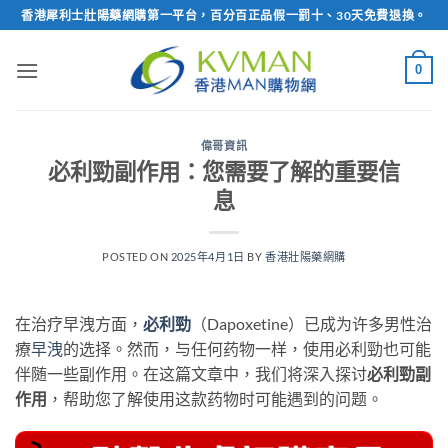
Skip
香港犀利士壯陽藥網購第一平台，百分百正品假一罰十、30天免費退換。
to
content
0
偉哥資訊
必利勁副作用：您需要了解的重要信
息
POSTED ON
2025年4月1日
BY
香港壯陽藥網購
在治疗早洩方面，
必利勁
（Dapoxetine）已成为许多男性治
療
早洩
的选择。然而，与任何药物一样，使用必利勁也可能
伴随一些副作用。在这篇文章中，我们将深入探讨
必利勁副
作用
，帮助您了解使用这款药物时可能遇到的问题。