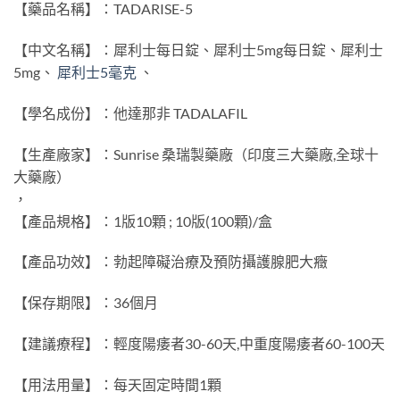
【藥品名稱】：TADARISE-5
【中文名稱】：犀利士每日錠、犀利士5mg每日錠、犀利士
5mg、
犀利士5毫克
、
【學名成份】：他達那非 TADALAFIL
【生產廠家】：Sunrise 桑瑞製藥廠（印度三大藥廠,全球十
大藥廠）
，
【產品規格】：1版10顆 ; 10版(100顆)/盒
【產品功效】：勃起障礙治療及預防攝護腺肥大癥
【保存期限】：36個月
【建議療程】：輕度陽痿者30-60天,中重度陽痿者60-100天
【用法用量】：每天固定時間1顆