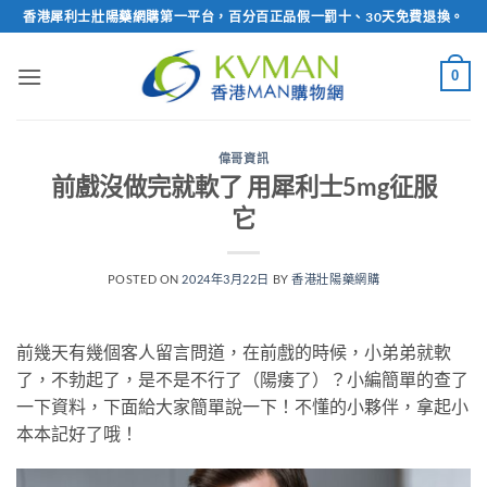
Skip
香港犀利士壯陽藥網購第一平台，百分百正品假一罰十、30天免費退換。
to
content
0
偉哥資訊
前戲沒做完就軟了 用犀利士5mg征服
它
POSTED ON
2024年3月22日
BY
香港壯陽藥網購
前幾天有幾個客人留言問道，在前戲的時候，小弟弟就軟
了，不勃起了，是不是不行了（陽痿了）？小編簡單的查了
一下資料，下面給大家簡單說一下！不懂的小夥伴，拿起小
本本記好了哦！