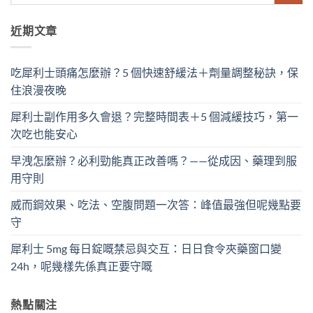
近期文章
吃犀利士頭痛怎麼辦？5 個快速舒緩法＋劑量調整秘訣，保
住浪漫夜晚
犀利士副作用多久會退？完整時間表＋5 個減緩技巧，第一
次吃也能安心
早洩怎麼辦？必利勁能真正改善嗎？——從成因、藥理到服
用守則
威而鋼效果、吃法、空腹問題一次答：峰值最強但呢幾點要
守
犀利士 5mg 每日錠嘅禁忌與交互：日日食令夾藥窗口變
24h，呢幾樣先係真正要守嘅
熱點關注