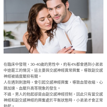
在臨床中發現，30-40歲的男性中，約有4%都會遇到小弟弟
中途罷工的情況。這主要與交感神經異常興奮，導致副交感
神經被過度壓抑有關。
人在遇到刺激時，會引起交感神經興奮，導致血管收縮、心
跳加速、血壓升高等現象的發生。
不過，男人的勃起卻是由副交感神經控制，因此只有當交感
神經和副交感神經的興奮處於平衡狀態時，小弟弟才會正常
勃起。