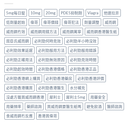
5mg每日錠
10mg
20mg
PDE5抑制劑
Viagra
他達拉非
低劑量起始
偉哥
偉哥價錢
偉哥犯法
劑量調整
威而鋼
威而鋼冇效
威而鋼用錯方法
威而鋼萬寧
威而鋼香港醫生紙
屈臣氏威而鋼
必利勁何時見效
必利勁半小時沒效
必利勁效果延遲
必利勁服用方法
必利勁服用錯誤
必利勁正確用法
必利勁無效原因
必利勁見效時間
必利勁起效時間
必利勁香港價格
必利勁香港正品
必利勁香港網上購買
必利勁香港藥房
必利勁香港評價
必利勁香港購買
必利勁香港醫生
水分補充
沒處方籤買威而鋼香港
犀利士
犀利士5mg
用藥安全
用藥頻率
藥師諮詢
買威而鋼要醫生紙嗎
避免飲酒
醫師諮詢
食威而鋼冇反應
香港買偉哥