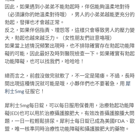
因此，如果遇到小弟弟不能勃起時，伴侶能夠溫柔地對待
（必須讓你的她溫柔對待哦），男人的小弟弟越能更充分的
勃起，發揮也才會越正常。
反之，如果伴侶指責、埋怨等，這樣只會導致男人的壓力變
大，勃起也越來越乏力。（女性朋友們註意咯哦）
如果當上述情況頻繁出現時，也不排除確實存在勃起功能障
礙的可能，因此最好及時到醫院檢查一下。如果確實有勃起
功能障礙，也可以找我們，哈哈哈！
總而言之，前戲沒做完就軟了，不一定是陽痿。不過，長時
間出現這種情況就可能是哦，小夥伴們也不要著急，用
犀
利士5mg
征服它！
犀利士5mg每日錠，可以每日服用保養用，治療勃起功能障
礙(ED)也可以用於治療攝護腺肥大，有效改善攝護腺腫大問
題，一日一粒輕鬆排尿。犀利士每日錠已成為美國FDA、歐
盟，唯一核準同時治療性功能障礙和攝護腺肥大的藥物。