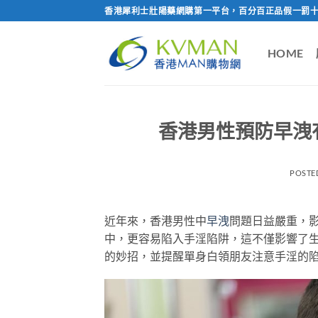
Skip
香港犀利士壯陽藥網購第一平台，百分百正品假一罰十
to
content
HOME
香港男性預防早洩
POSTE
近年來，香港男性中
早洩
問題日益嚴重，
中，更容易陷入手淫陷阱，這不僅影響了
的妙招，並提醒單身白領朋友注意手淫的