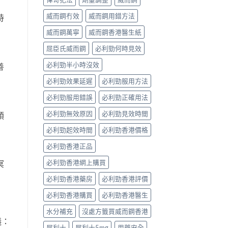
威而鋼冇效
威而鋼用錯方法
時
威而鋼萬寧
威而鋼香港醫生紙
屈臣氏威而鋼
必利勁何時見效
必利勁半小時沒效
善
必利勁效果延遲
必利勁服用方法
必利勁服用錯誤
必利勁正確用法
必利勁無效原因
必利勁見效時間
預
必利勁起效時間
必利勁香港價格
必利勁香港正品
必利勁香港網上購買
冥
必利勁香港藥房
必利勁香港評價
必利勁香港購買
必利勁香港醫生
水分補充
沒處方籤買威而鋼香港
議：
犀利士
犀利士5mg
用藥安全