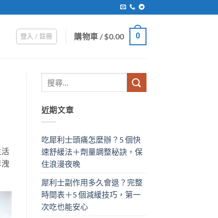
購物車 /
$
0.00
0
登入 / 註冊
近期文章
吃犀利士頭痛怎麼辦？5 個快
生活
速舒緩法＋劑量調整秘訣，保
早洩
住浪漫夜晚
犀利士副作用多久會退？完整
時間表＋5 個減緩技巧，第一
次吃也能安心