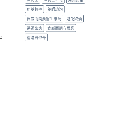
用藥頻率
藥師諮詢
買威而鋼要醫生紙嗎
避免飲酒
醫師諮詢
食威而鋼冇反應
平
香港買偉哥