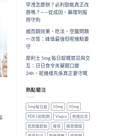
早洩怎麼辦？必利勁能真正改
善嗎？——從成因、藥理到服
用守則
威而鋼效果、吃法、空腹問題
一次答：峰值最強但呢幾點要
守
犀利士 5mg 每日錠嘅禁忌與交
互：日日食令夾藥窗口變
24h，呢幾樣先係真正要守嘅
熱點關注
5mg每日錠
10mg
20mg
PDE5抑制劑
Viagra
他達拉非
瑜
低劑量起始
偉哥
偉哥價錢
偉哥犯法
劑量調整
威而鋼