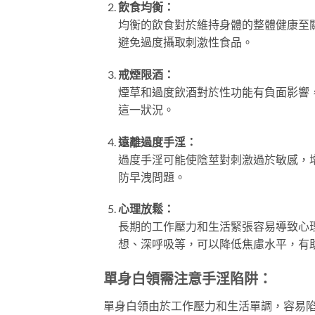
飲食均衡：
均衡的飲食對於維持身體的整體健康至
避免過度攝取刺激性食品。
戒煙限酒：
煙草和過度飲酒對於性功能有負面影響
這一狀況。
遠離過度手淫：
過度手淫可能使陰莖對刺激過於敏感，
防早洩問題。
心理放鬆：
長期的工作壓力和生活緊張容易導致心
想、深呼吸等，可以降低焦慮水平，有
單身白領需注意手淫陷阱：
單身白領由於工作壓力和生活單調，容易