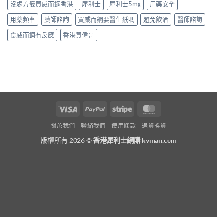
沒處方籤買威而鋼香港
犀利士
犀利士5mg
用藥安全
用藥頻率
藥師諮詢
買威而鋼要醫生紙嗎
避免飲酒
醫師諮詢
食威而鋼冇反應
香港買偉哥
Visa
PayPal
Stripe
MasterCard
關於我們
聯絡我們
使用條款
退貨換貨
版權所有 2026 ©
香港犀利士網購 kvman.com