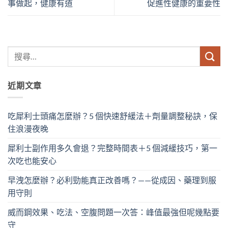
事做起，健康有道
促進性健康的重要性
近期文章
吃犀利士頭痛怎麼辦？5 個快速舒緩法＋劑量調整秘訣，保
住浪漫夜晚
犀利士副作用多久會退？完整時間表＋5 個減緩技巧，第一
次吃也能安心
早洩怎麼辦？必利勁能真正改善嗎？——從成因、藥理到服
用守則
威而鋼效果、吃法、空腹問題一次答：峰值最強但呢幾點要
守