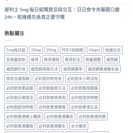
犀利士 5mg 每日錠嘅禁忌與交互：日日食令夾藥窗口變
24h，呢幾樣先係真正要守嘅
熱點關注
5mg每日錠
10mg
20mg
PDE5抑制劑
Viagra
他達拉非
低劑量起始
偉哥
偉哥價錢
偉哥犯法
劑量調整
威而鋼
威而鋼冇效
威而鋼用錯方法
威而鋼萬寧
威而鋼香港醫生紙
屈臣氏威而鋼
必利勁何時見效
必利勁半小時沒效
必利勁效果延遲
必利勁服用方法
必利勁服用錯誤
必利勁正確用法
必利勁無效原因
必利勁見效時間
必利勁起效時間
必利勁香港價格
必利勁香港正品
必利勁香港網上購買
必利勁香港藥房
必利勁香港評價
必利勁香港購買
必利勁香港醫生
水分補充