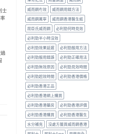
威而鋼冇效
威而鋼用錯方法
利士
功率
威而鋼萬寧
威而鋼香港醫生紙
屈臣氏威而鋼
必利勁何時見效
必利勁半小時沒效
必利勁效果延遲
必利勁服用方法
做過
必利勁服用錯誤
必利勁正確用法
服
必利勁無效原因
必利勁見效時間
必利勁起效時間
必利勁香港價格
必利勁香港正品
必利勁香港網上購買
必利勁香港藥房
必利勁香港評價
必利勁香港購買
必利勁香港醫生
水分補充
沒處方籤買威而鋼香港
犀利士
犀利士5mg
用藥安全