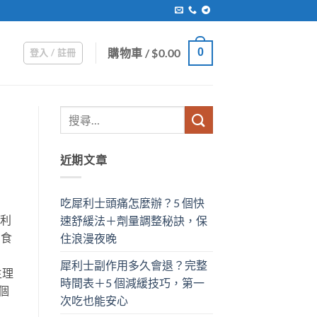
購物車 /
$
0.00
0
登入 / 註冊
近期文章
吃犀利士頭痛怎麼辦？5 個快
犀利
速舒緩法＋劑量調整秘訣，保
國食
住浪漫夜晚
犀利士副作用多久會退？完整
生理
時間表＋5 個減緩技巧，第一
個
次吃也能安心