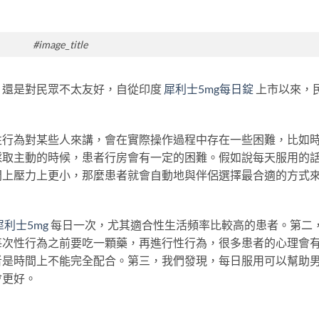
#image_title
，還是對民眾不太友好，自從印度
犀利士5mg每日錠
上市以來，
性行為對某些人來講，會在實際操作過程中存在一些困難，比如
採取主動的時候，患者行房會有一定的困難。假如說每天服用的
間上壓力上更小，那麼患者就會自動地與伴侶選擇最合適的方式
犀利士5mg
每日一次，尤其適合性生活頻率比較高的患者。第二
每次性行為之前要吃一顆藥，再進行性行為，很多患者的心理會
者是時間上不能完全配合。第三，我們發現，每日服用可以幫助
會更好。