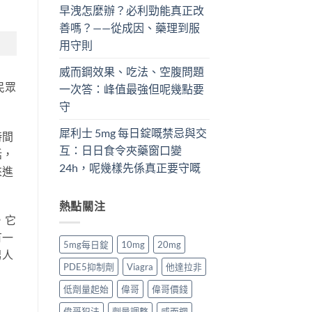
早洩怎麼辦？必利勁能真正改
善嗎？——從成因、藥理到服
用守則
威而鋼效果、吃法、空腹問題
民眾
一次答：峰值最強但呢幾點要
守
犀利士 5mg 每日錠嘅禁忌與交
時間
互：日日食令夾藥窗口變
話，
24h，呢幾樣先係真正要守嘅
來進
熱點關注
，它
有一
5mg每日錠
10mg
20mg
男人
PDE5抑制劑
Viagra
他達拉非
低劑量起始
偉哥
偉哥價錢
偉哥犯法
劑量調整
威而鋼