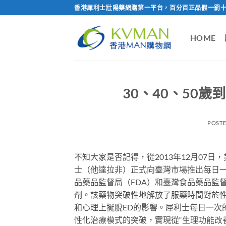
Skip
香港犀利士壯陽藥網購第一平台，百分百正品假一罰十
to
content
HOME
30、40、50
POST
不知大家是否記得，從2013年12月07
士（他達拉非）正式向臺灣市場推出每日一
品藥品監督局（FDA）和臺灣食品藥品監督管
劑。該藥物突破性地解放了服藥時間對於
和心理上擺脫ED的影響。犀利士每日一次
性化治療模式的突破，實現從“生理功能改善