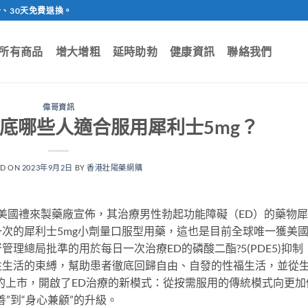
、30天免費退換。
所有商品
增大增粗
延時助勃
健康資訊
聯絡我們
偉哥資訊
歲到底哪些人適合服用犀利士5mg？
ED ON
2023年9月2日
BY
香港壯陽藥網購
日，美國禮來製藥廠宣佈，其治療男性勃起功能障礙（ED）的藥物
次的犀利士5mg小劑量口服型用藥，這也是目前全球唯一獲美
理總局批準的用於每日一次治療ED的磷酸二酯?5(PDE5)抑制
性生活的束縛，幫助患者徹底回歸自由、自發的性福生活，並從
的上市，開啟了ED治療的新模式：從按需服用的傳統模式向更加
”到“身心兼顧”的升級。