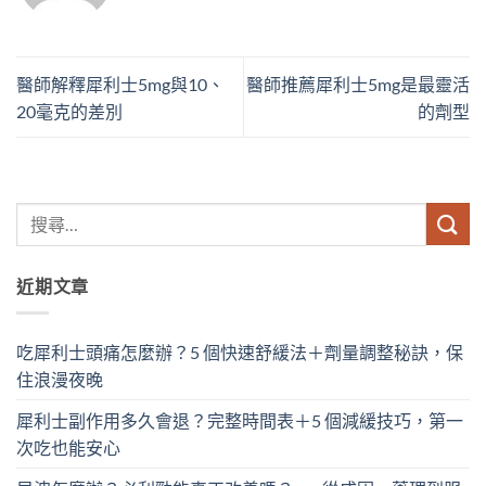
醫師解釋犀利士5mg與10、
醫師推薦犀利士5mg是最靈活
20毫克的差別
的劑型
近期文章
吃犀利士頭痛怎麼辦？5 個快速舒緩法＋劑量調整秘訣，保
住浪漫夜晚
犀利士副作用多久會退？完整時間表＋5 個減緩技巧，第一
次吃也能安心