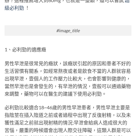
辦？這裡推薦增大到60Mg，也就是一整顆，還可以嘗試
超
級必利勁
！
#image_title
1、必利勁的適應癥
男性早泄是很常見的癥狀，該癥狀引起的原因和患者不好的
生活習慣有關系，如經常熬夜或者是飲食不當的人群就容易
出現早泄，壹個人的工作壓力比較大，也會影響到健康的，
當然早泄也是會發生的，有早泄的情況，壹般可以通過藥物
來調整，藥物可以在醫生的建議下使用必利勁。
必利勁比較適合18~46歲的男性早泄患者，男性早泄主要是
指陰莖在插入陰道之前或者過程中出現了反復射精，以及未
獲性滿足之前就出現射精的情況;早泄會給病人造成很大的
苦惱，嚴重的時候還會出現人際交往障礙，這類人群是可以