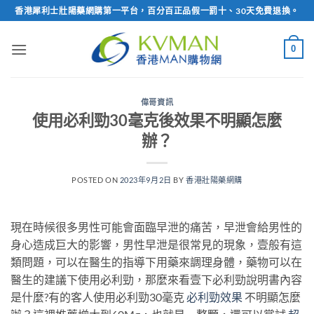
Skip
香港犀利士壯陽藥網購第一平台，百分百正品假一罰十、30天免費退換。
to
content
0
偉哥資訊
使用必利勁30毫克後效果不明顯怎麼
辦？
POSTED ON
2023年9月2日
BY
香港壯陽藥網購
現在時候很多男性可能會面臨早泄的痛苦，早泄會給男性的
身心造成巨大的影響，男性早泄是很常見的現象，壹般有這
類問題，可以在醫生的指導下用藥來調理身體，藥物可以在
醫生的建議下使用必利勁，那麼來看壹下必利勁說明書內容
是什麼?有的客人使用必利勁30毫克
必利勁效果
不明顯怎麼