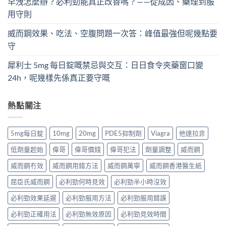
早洩怎麼辦？必利勁能真正改善嗎？——從成因、藥理到服
用守則
威而鋼效果、吃法、空腹問題一次答：峰值最強但呢幾點要
守
犀利士 5mg 每日錠嘅禁忌與交互：日日食令夾藥窗口變
24h，呢幾樣先係真正要守嘅
熱點關注
5mg每日錠
10mg
20mg
PDE5抑制劑
Viagra
他達拉非
低劑量起始
偉哥
偉哥價錢
偉哥犯法
劑量調整
威而鋼
威而鋼冇效
威而鋼用錯方法
威而鋼萬寧
威而鋼香港醫生紙
屈臣氏威而鋼
必利勁何時見效
必利勁半小時沒效
必利勁效果延遲
必利勁服用方法
必利勁服用錯誤
必利勁正確用法
必利勁無效原因
必利勁見效時間