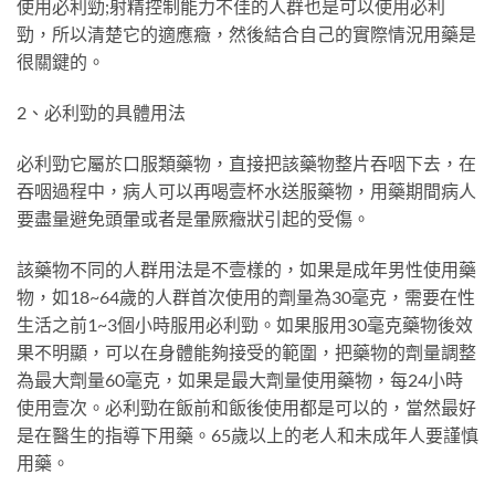
使用必利勁;射精控制能力不佳的人群也是可以使用必利
勁，所以清楚它的適應癥，然後結合自己的實際情況用藥是
很關鍵的。
2、必利勁的具體用法
必利勁它屬於口服類藥物，直接把該藥物整片吞咽下去，在
吞咽過程中，病人可以再喝壹杯水送服藥物，用藥期間病人
要盡量避免頭暈或者是暈厥癥狀引起的受傷。
該藥物不同的人群用法是不壹樣的，如果是成年男性使用藥
物，如18~64歲的人群首次使用的劑量為30毫克，需要在性
生活之前1~3個小時服用必利勁。如果服用30毫克藥物後效
果不明顯，可以在身體能夠接受的範圍，把藥物的劑量調整
為最大劑量60毫克，如果是最大劑量使用藥物，每24小時
使用壹次。必利勁在飯前和飯後使用都是可以的，當然最好
是在醫生的指導下用藥。65歲以上的老人和未成年人要謹慎
用藥。