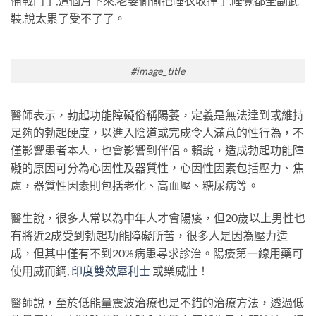
備戰鬥了,這個月下來,老婆偷偷把睡衣收掉了,睡覺都全副武
裝,說太累了受不了了。
#image_title
醫師表示，勃起功能障礙俗稱陽萎，定義是無法達到或維持
足夠的勃起硬度，以進入陰道或完成令人滿意的性行為，不
僅影響患者本人，也會影響到伴侶。賴說，造成勃起功能障
礙的原因可分為心因性及器質性，心因性因素包括壓力、焦
慮，器質性因素則包括老化、高血壓、糖尿病等。
醫生說，很多人常以為中年人才會陽痿，但20歲以上男性也
有將近2成受到勃起功能障礙所苦，很多人是因為壓力造
成，但其中僅有不到20%病患尋求診治。陽痿第一線用藥可
使用威而鋼,
印度雙效犀利士
或樂威壯！
醫師說，至於低能量震波治療也是不錯的治療方法，透過低