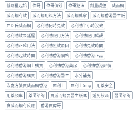
低劑量起始
偉哥
偉哥價錢
偉哥犯法
劑量調整
威而鋼
威而鋼冇效
威而鋼用錯方法
威而鋼萬寧
威而鋼香港醫生紙
屈臣氏威而鋼
必利勁何時見效
必利勁半小時沒效
必利勁效果延遲
必利勁服用方法
必利勁服用錯誤
必利勁正確用法
必利勁無效原因
必利勁見效時間
必利勁起效時間
必利勁香港價格
必利勁香港正品
必利勁香港網上購買
必利勁香港藥房
必利勁香港評價
必利勁香港購買
必利勁香港醫生
水分補充
沒處方籤買威而鋼香港
犀利士
犀利士5mg
用藥安全
用藥頻率
藥師諮詢
買威而鋼要醫生紙嗎
避免飲酒
醫師諮詢
食威而鋼冇反應
香港買偉哥