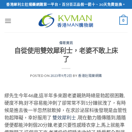
Skip
香港犀利士壯陽藥網購第一平台，百分百正品假一罰十、30天免費退換。
to
content
0
偉哥資訊
自從使用雙效犀利士，老婆不敢上床
了
POSTED ON
2023年9月2日
BY
香港壯陽藥網購
繆先生今年46歲,這半年多來跟老婆親熱時總是勃起很困難,
硬度不夠,好不容易能沖刺了卻常常不到1分鐘就洩了，有時
候是進去後一半忽然就軟掉，在求診泌尿科後發現是血管性
勃起障礙，幸好服用了
雙效犀利士
,現在動力隨傳隨到,隨隨
便便都能沖刺個20分鐘,老婆只要性感睡衣穿上,馬上就能準