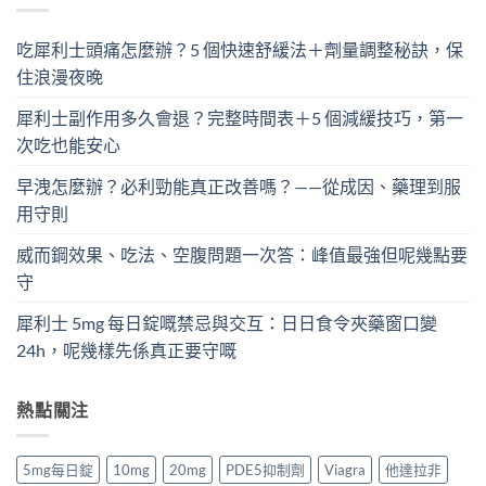
吃犀利士頭痛怎麼辦？5 個快速舒緩法＋劑量調整秘訣，保
住浪漫夜晚
犀利士副作用多久會退？完整時間表＋5 個減緩技巧，第一
次吃也能安心
早洩怎麼辦？必利勁能真正改善嗎？——從成因、藥理到服
用守則
威而鋼效果、吃法、空腹問題一次答：峰值最強但呢幾點要
守
犀利士 5mg 每日錠嘅禁忌與交互：日日食令夾藥窗口變
24h，呢幾樣先係真正要守嘅
熱點關注
5mg每日錠
10mg
20mg
PDE5抑制劑
Viagra
他達拉非