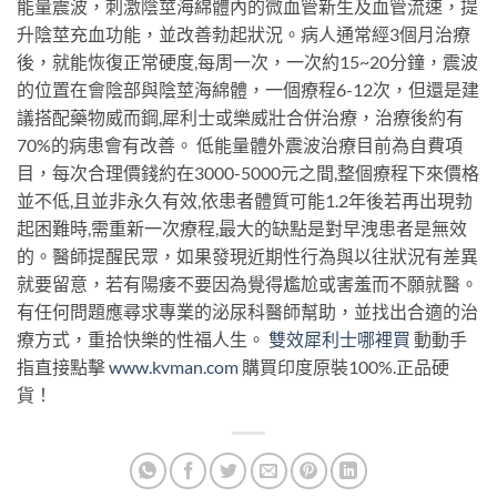
能量震波，刺激陰莖海綿體內的微血管新生及血管流速，提
升陰莖充血功能，並改善勃起狀況。病人通常經3個月治療
後，就能恢復正常硬度,每周一次，一次約15~20分鐘，震波
的位置在會陰部與陰莖海綿體，一個療程6-12次，但還是建
議搭配藥物威而鋼,犀利士或樂威壯合併治療，治療後約有
70%的病患會有改善。 低能量體外震波治療目前為自費項
目，每次合理價錢約在3000-5000元之間,整個療程下來價格
並不低,且並非永久有效,依患者體質可能1.2年後若再出現勃
起困難時,需重新一次療程,最大的缺點是對早洩患者是無效
的。醫師提醒民眾，如果發現近期性行為與以往狀況有差異
就要留意，若有陽痿不要因為覺得尷尬或害羞而不願就醫。
有任何問題應尋求專業的泌尿科醫師幫助，並找出合適的治
療方式，重拾快樂的性福人生。
雙效犀利士哪裡買
動動手
指直接點擊
www.kvman.com
購買印度原裝100%
.
正品硬
貨！