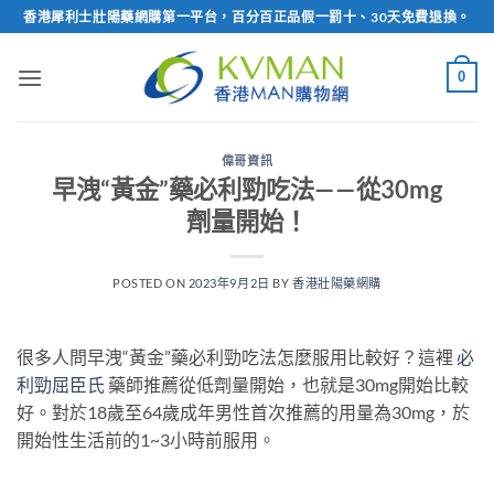
Skip
香港犀利士壯陽藥網購第一平台，百分百正品假一罰十、30天免費退換。
to
content
0
偉哥資訊
早洩“黃金”藥必利勁吃法——從30mg
劑量開始！
POSTED ON
2023年9月2日
BY
香港壯陽藥網購
很多人問早洩“黃金”藥必利勁吃法怎麼服用比較好？這裡
必
利勁屈臣氏
藥師推薦從低劑量開始，也就是30mg開始比較
好。對於18歲至64歲成年男性首次推薦的用量為30mg，於
開始性生活前的1~3小時前服用。