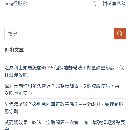
5mg征服它
你一個硬漢老公
近期文章
吃犀利士頭痛怎麼辦？5 個快速舒緩法＋劑量調整秘訣，保
住浪漫夜晚
犀利士副作用多久會退？完整時間表＋5 個減緩技巧，第一
次吃也能安心
早洩怎麼辦？必利勁能真正改善嗎？——從成因、藥理到服
用守則
威而鋼效果、吃法、空腹問題一次答：峰值最強但呢幾點要
守