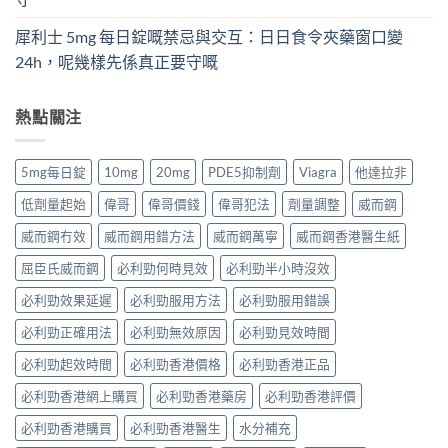
犀利士 5mg 每日錠嘅禁忌與交互：日日食令夾藥窗口變
24h，呢幾樣先係真正要守嘅
熱點關注
5mg每日錠
10mg
20mg
PDE5抑制劑
Viagra
他達拉非
低劑量起始
偉哥
偉哥價錢
偉哥犯法
劑量調整
威而鋼
威而鋼冇效
威而鋼用錯方法
威而鋼萬寧
威而鋼香港醫生紙
屈臣氏威而鋼
必利勁何時見效
必利勁半小時沒效
必利勁效果延遲
必利勁服用方法
必利勁服用錯誤
必利勁正確用法
必利勁無效原因
必利勁見效時間
必利勁起效時間
必利勁香港價格
必利勁香港正品
必利勁香港網上購買
必利勁香港藥房
必利勁香港評價
必利勁香港購買
必利勁香港醫生
水分補充