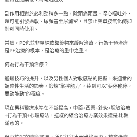
副作用相對於必利勁稍多一點，除頭痛頭暈、噁心嘔吐外，
還可能引發過敏、尿頻甚至尿瀦留，且禁止與單胺氧化酶抑
制劑同時使用。
當然，PE也並非單純依靠藥物來緩解治療，行為干預治療
是PE治療的根本，是治療的重中之重。
何為行為干預治療？
通過技巧的提升，以及男性個人對敏感點的把握，來適當的
調整性生活的節奏，鍛煉“掌控能力”，達到可以“要停能停，
要動能動”的程度。
現在男科醫療水準在不斷提高，中藥+西藥+針灸+脫敏治療
+行為干預+心理療法，這樣的綜合治療方案效果還是
.
比較
滿意的。
但由於PE的療程較長，所以往往出現半途而廢，放棄治療