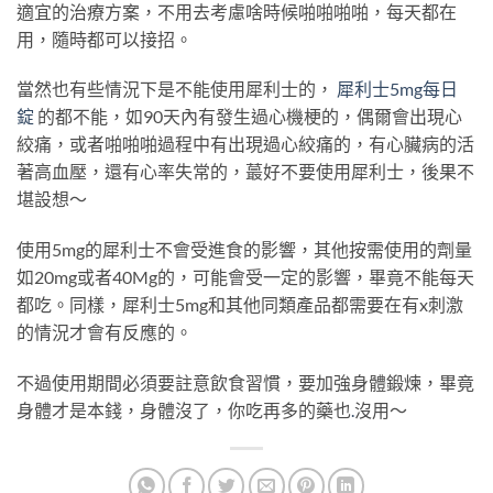
適宜的治療方案，不用去考慮啥時候啪啪啪啪，每天都在
用，隨時都可以接招。
當然也有些情況下是不能使用犀利士的，
犀利士5mg每日
錠
的都不能，如90天內有發生過心機梗的，偶爾會出現心
絞痛，或者啪啪啪過程中有出現過心絞痛的，有心臟病的活
著高血壓，還有心率失常的，蕞好不要使用犀利士，後果不
堪設想～
使用5mg的犀利士不會受進食的影響，其他按需使用的劑量
如20mg或者40Mg的，可能會受一定的影響，畢竟不能每天
都吃。同樣，犀利士5mg和其他同類產品都需要在有x刺激
的情況才會有反應的。
不過使用期間必須要註意飲食習慣，要加強身體鍛煉，畢竟
身體才是本錢，身體沒了，你吃再多的藥也
.
沒用～