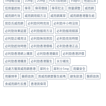
5mg每日錠
10mg
20mg
PDE5抑制劑
Viagra
他達拉非
低劑量起始
偉哥
偉哥價錢
偉哥犯法
劑量調整
威而鋼
威而鋼冇效
威而鋼用錯方法
威而鋼萬寧
威而鋼香港醫生紙
屈臣氏威而鋼
必利勁何時見效
必利勁半小時沒效
必利勁效果延遲
必利勁服用方法
必利勁服用錯誤
必利勁正確用法
必利勁無效原因
必利勁見效時間
必利勁起效時間
必利勁香港價格
必利勁香港正品
必利勁香港網上購買
必利勁香港藥房
必利勁香港評價
必利勁香港購買
必利勁香港醫生
水分補充
沒處方籤買威而鋼香港
犀利士
犀利士5mg
用藥安全
用藥頻率
藥師諮詢
買威而鋼要醫生紙嗎
避免飲酒
醫師諮詢
食威而鋼冇反應
香港買偉哥