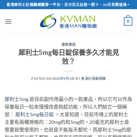
Skip
香港犀利士壯陽藥網購第一平台，百分百正品假一罰十、30天免費退換。
to
content
0
偉哥資訊
犀利士5mg每日錠保養多久才能見
效？
POSTED ON
2023年9月2日
BY
香港壯陽藥網購
犀利士5mg
是目前副作用最小的一款產品，所以它可以作為
保養每日一粒來慢慢改善勃起功能，所以人們給它一個稱
號：
犀利士5mg每日錠
。大家知道，目前市場上的犀利士
主要有兩種規格的：20mg的和5mg的。20毫克的犀利士是
需要按需使用的，也就是不能每天都吃，而犀利士5mg的犀