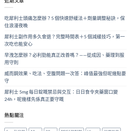
近期文章
吃犀利士頭痛怎麼辦？5 個快速舒緩法＋劑量調整秘訣，保
住浪漫夜晚
犀利士副作用多久會退？完整時間表＋5 個減緩技巧，第一
次吃也能安心
早洩怎麼辦？必利勁能真正改善嗎？——從成因、藥理到服
用守則
威而鋼效果、吃法、空腹問題一次答：峰值最強但呢幾點要
守
犀利士 5mg 每日錠嘅禁忌與交互：日日食令夾藥窗口變
24h，呢幾樣先係真正要守嘅
熱點關注