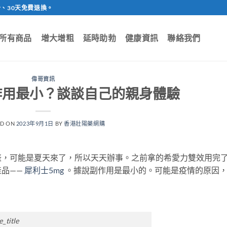
、30天免費退換。
所有商品
增大增粗
延時助勃
健康資訊
聯絡我們
偉哥資訊
作用最小？談談自己的親身體驗
ED ON
2023年9月1日
BY
香港壯陽藥網購
盛，可能是夏天來了，所以天天辦事。之前拿的希愛力雙效用完
產品——
犀利士5mg
。據說副作用是最小的。可能是疫情的原因，
_title