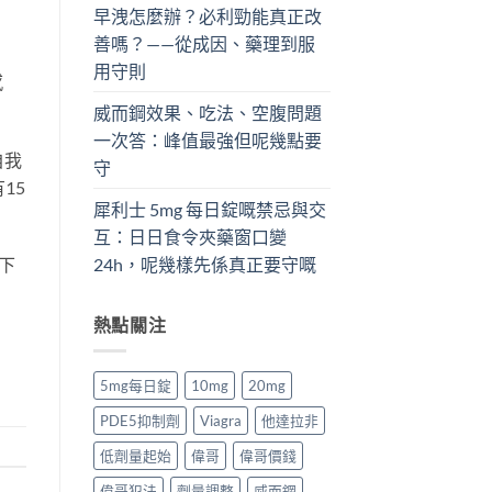
早洩怎麼辦？必利勁能真正改
善嗎？——從成因、藥理到服
用守則
感
威而鋼效果、吃法、空腹問題
一次答：峰值最強但呢幾點要
自我
守
15
犀利士 5mg 每日錠嘅禁忌與交
互：日日食令夾藥窗口變
24h，呢幾樣先係真正要守嘅
下
熱點關注
5mg每日錠
10mg
20mg
PDE5抑制劑
Viagra
他達拉非
低劑量起始
偉哥
偉哥價錢
偉哥犯法
劑量調整
威而鋼