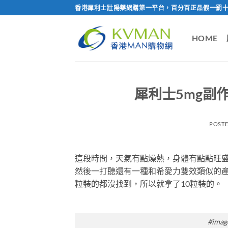
Skip
香港犀利士壯陽藥網購第一平台，百分百正品假一罰十
to
content
HOME
犀利士5mg副
POST
這段時間，天氣有點燥熱，身體有點點旺
然後一打聽還有一種和希愛力雙效類似的
粒裝的都沒找到，所以就拿了10粒裝的。
#image