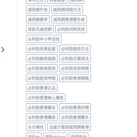
威而鋼冇效
威而鋼用錯方法
威而鋼萬寧
威而鋼香港醫生紙
屈臣氏威而鋼
必利勁何時見效
必利勁半小時沒效
必利勁效果延遲
必利勁服用方法
必利勁服用錯誤
必利勁正確用法
必利勁無效原因
必利勁見效時間
必利勁起效時間
必利勁香港價格
必利勁香港正品
必利勁香港網上購買
必利勁香港藥房
必利勁香港評價
必利勁香港購買
必利勁香港醫生
水分補充
沒處方籤買威而鋼香港
犀利士
犀利士5mg
用藥安全