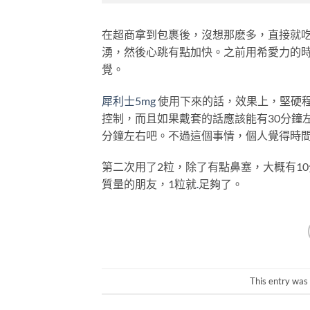
在超商拿到包裹後，沒想那麽多，直接就
湧，然後心跳有點加快。之前用希愛力的
覺。
犀利士5mg
使用下來的話，效果上，堅硬
控制，而且如果戴套的話應該能有30分鐘
分鐘左右吧。不過這個事情，個人覺得時
第二次用了2粒，除了有點鼻塞，大概有1
質量的朋友，1粒就
.
足夠了。
This entry was