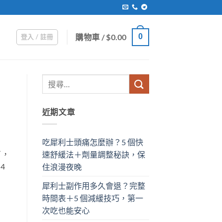
購物車 /
$
0.00
0
登入 / 註冊
近期文章
吃犀利士頭痛怎麼辦？5 個快
了，
速舒緩法＋劑量調整秘訣，保
4
住浪漫夜晚
犀利士副作用多久會退？完整
時間表＋5 個減緩技巧，第一
次吃也能安心