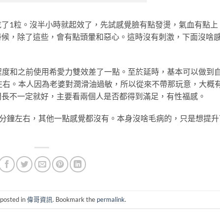
吃了1粒。沒半小時就起效了，先試感覺臉有點發燙，氣血有點上
時候，除了這些，會有點頭暈和惡心。這時沒有刺激，下面沒啥
程度和之前使用希愛力雙效差了一點。至於延時，基本可以做到
左右。本人因為老婆對潤滑油過敏，所以從來不帶那玩意，大概有
間長不一定就好，主要看兩個人是否都得到滿足，有性福感。
0分鐘左右，其他一點感覺都沒有。本身沒啥毛病的，只是想提升
 posted in
偉哥資訊
. Bookmark the
permalink
.