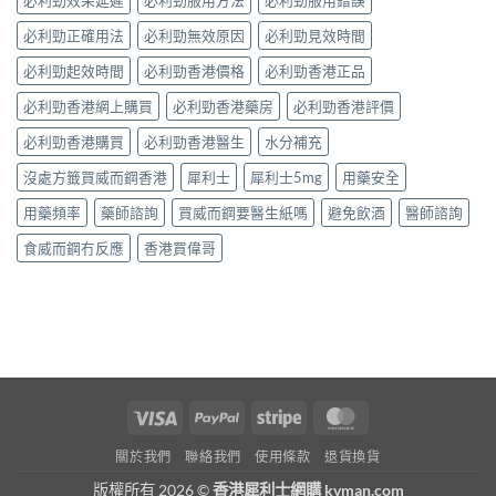
必利勁效果延遲
必利勁服用方法
必利勁服用錯誤
必利勁正確用法
必利勁無效原因
必利勁見效時間
必利勁起效時間
必利勁香港價格
必利勁香港正品
必利勁香港網上購買
必利勁香港藥房
必利勁香港評價
必利勁香港購買
必利勁香港醫生
水分補充
沒處方籤買威而鋼香港
犀利士
犀利士5mg
用藥安全
用藥頻率
藥師諮詢
買威而鋼要醫生紙嗎
避免飲酒
醫師諮詢
食威而鋼冇反應
香港買偉哥
Visa
PayPal
Stripe
MasterCard
關於我們
聯絡我們
使用條款
退貨換貨
版權所有 2026 ©
香港犀利士網購 kvman.com