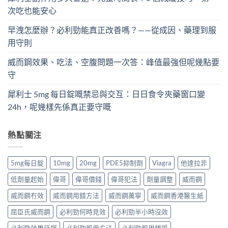
次吃也能安心
早洩怎麼辦？必利勁能真正改善嗎？——從成因、藥理到服
用守則
威而鋼效果、吃法、空腹問題一次答：峰值最強但呢幾點要
守
犀利士 5mg 每日錠嘅禁忌與交互：日日食令夾藥窗口變
24h，呢幾樣先係真正要守嘅
熱點關注
5mg每日錠
10mg
20mg
PDE5抑制劑
Viagra
他達拉非
低劑量起始
偉哥
偉哥價錢
偉哥犯法
劑量調整
威而鋼
威而鋼冇效
威而鋼用錯方法
威而鋼萬寧
威而鋼香港醫生紙
屈臣氏威而鋼
必利勁何時見效
必利勁半小時沒效