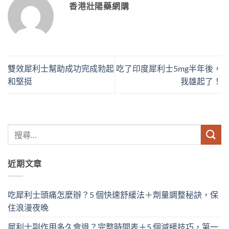
香港壯陽藥網購
雙效犀利士幫助成功完成勃起
吃了印度犀利士5mg半年後，
和堅挺
我雄起了！
近期文章
吃犀利士頭痛怎麼辦？5 個快速舒緩法＋劑量調整秘訣，保
住浪漫夜晚
犀利士副作用多久會退？完整時間表＋5 個減緩技巧，第一