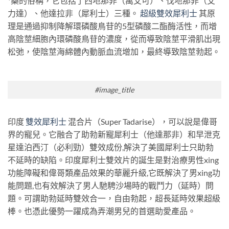
*藥的俗稱，它包括了西地那非（萬艾可）、伐地那非（艾
力達）、他達拉非（犀利士）三種。
超級雙效犀利士
其原
理是通過抑制降解環磷酸鳥苷的5型磷酸二酯酶活性，而增
高陰莖細胞內環磷酸鳥苷的濃度，從而導致陰莖平滑肌出現
松弛，使陰莖海綿體內動脈血流增加，最終導致陰莖勃起。
#image_title
印度
雙效犀
利士
混合片（Super Tadarise），可以說是偉哥
界的寵兒。它融合了助勃新寵犀利士（他達那非）和早泄克
星達泊西汀（必利勁）雙效成份,解決了美國犀利士只助勃
不延時的缺陷。印度犀利士雙效片的誕生是對治療男性xing
功能障礙和偉哥類產品效果的華麗升級,它既解決了男xing功
能問題,也有效解決了男人馳騁沙場時的戰鬥力（延時）問
題。可謂助勃延時雙效合一，自由勃起，超長延時效果超級
棒。也憑此優勢一躍成為弄潮男兒的首選助愛產品。