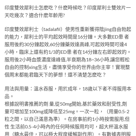
印度雙效犀利士怎麽吃？什麽時候吃？印度犀利士雙效片一
天吃幾次？適合什麽年齡用?
印度雙效犀利士（tadalafil）使男性重新獲得陰jing自由勃起
的能力，犀利士的平均起效時間是16分鐘。大多數ED患 者
服用後約30分鐘起效,60分鐘藥效達高峰,可起效時間可達4
小時，臨床上還有約1/3的ED患 者在14分鐘左右即起效的。
服用後2小時血漿濃度達峰值,半衰期為18~36小時,讓您輕松
自由的控制xing生活，盡情享受你的世界由你主宰！實現整
個周末都能君臨天下的夢想！還不清楚怎麽吃？
用法與用量：溫水吞服，用於成年，18歲以下者不得服用本
品。
根據說明書推薦的劑 量,從50mg開始,基於藥效和耐受性,劑
量可增加至100mg或降低至25mg。一次一粒，（用量0.5-2
粒之間，以自己滿意為準）。在房事前約1小時按需服用,但
性 生活前0.5-4小時內的任何時候服用均可，超大杯溫水服
用（糖水最佳，可以極大程度緩解副作用）。有數據表明服