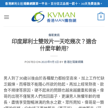
Skip
香港犀利士壯陽藥網購第一平台，百分百正品假一罰十、30天免費退換。
to
content
0
偉哥資訊
印度犀利士雙效片一天吃幾次？適合
什麼年齡用?
POSTED ON
2023年9月1日
BY
香港壯陽藥網購
男人到了30歲以後由於各種壓力都紛至沓來，加上工作忙缺
乏鍛煉，而導致不能隨心所欲的勃起。再加上經常熬夜、飲
食不規律等原因，硬不起來的問題也越來越嚴重和普遍。偉
哥的出現不僅幫男人們找回面子，更讓男人無懼年齡的增
長，盡情享受酣暢淋漓的魚水之歡。眾所周知，偉哥是一類