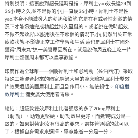
特別說明：這裏說到超長延時是指，犀利士yao效長達24到
36小 時之久,並不是你的小jj一直硬36小時。犀利士不是性
yao,本身不能激發人的勃起和欲望,它是在有或者性刺激的情
況下才能迅速完成勃起並持久堅挺的。或者說在做時起效,
不做不起效,所以服用後在不那個的情況下,小jj仍然出於正常
疲軟狀態,不影響正常工作學習和生活,這也是犀利士在國外
獲得“周末丸”這一美譽原因所在。就是說你周五晚上吃一片
犀利士整個周末都可以盡享歡愉。
印度作為全球唯一一個將犀利士和必利勁（達泊西汀）采取
特殊工藝混合起來的國家,經過大量的臨床驗證,犀利士雙效
片效果遠超美國犀利士,而且副作用小、無依賴性。
印度雙
效犀利士
備受廣大使用者青睞。
總結：超級款雙效犀利士比普通版的多了20mg犀利士
（助’勃），助勃更堅硬，助’勃效果更好，而延’時成分是一
致的，如果對勃’起沒有很高的要求，選擇普通版的就可以
了，根據自身需求來選擇，畢竟能省一分是一分。