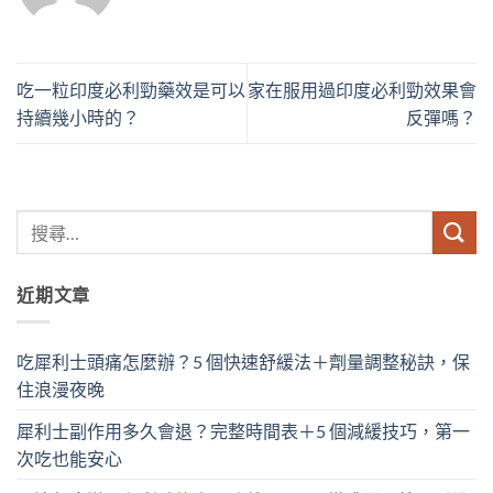
吃一粒印度必利勁藥效是可以
家在服用過印度必利勁效果會
持續幾小時的？
反彈嗎？
近期文章
吃犀利士頭痛怎麼辦？5 個快速舒緩法＋劑量調整秘訣，保
住浪漫夜晚
犀利士副作用多久會退？完整時間表＋5 個減緩技巧，第一
次吃也能安心