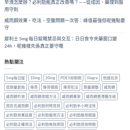
早洩怎麼辦？必利勁能真正改善嗎？——從成因、藥理到服
用守則
威而鋼效果、吃法、空腹問題一次答：峰值最強但呢幾點要
守
犀利士 5mg 每日錠嘅禁忌與交互：日日食令夾藥窗口變
24h，呢幾樣先係真正要守嘅
熱點關注
5mg每日錠
10mg
20mg
PDE5抑制劑
Viagra
他達拉非
低劑量起始
偉哥
偉哥價錢
偉哥犯法
劑量調整
威而鋼
威而鋼冇效
威而鋼用錯方法
威而鋼萬寧
威而鋼香港醫生紙
屈臣氏威而鋼
必利勁何時見效
必利勁半小時沒效
必利勁效果延遲
必利勁服用方法
必利勁服用錯誤
必利勁正確用法
必利勁無效原因
必利勁見效時間