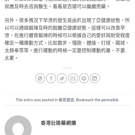
就應及時去咨詢醫生，看看是否還可以繼續用藥。
另外，很多情況下早泄的發生是由於出現了亞健康狀態，所
以可以通過鍛煉及時的脫離亞健康狀態，這樣可以改善早
泄，在進行體育鍛煉的時候可以根據自己的愛好與耐受程度
確定一種運動方式，比如散步、慢跑、體操、打球、踢球、
太極拳等等。進行運動的時候一定要控制運動的量，不要
.
太累。
This entry was posted in
偉哥資訊
. Bookmark the
permalink
.
香港壯陽藥網購