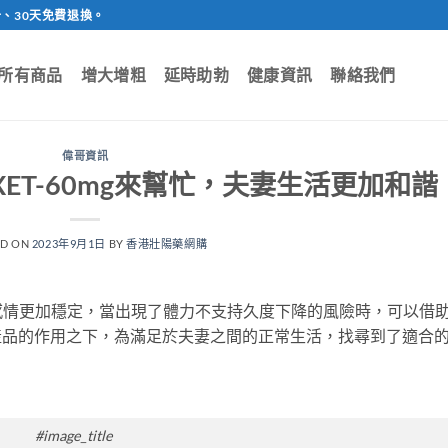
、30天免費退換。
所有商品
增大增粗
延時助勃
健康資訊
聯絡我們
偉哥資訊
ET-60mg來幫忙，夫妻生活更加和諧
ED ON
2023年9月1日
BY
香港壯陽藥網購
感情更加穩定，當出現了體力不支持久度下降的風險時，可以借
該款產品的作用之下，為滿足於夫妻之間的正常生活，找尋到了適合
#image_title