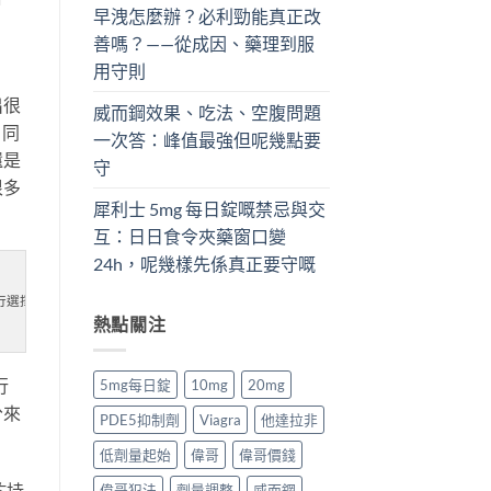
早洩怎麼辦？必利勁能真正改
善嗎？——從成因、藥理到服
用守則
出很
威而鋼效果、吃法、空腹問題
，同
一次答：峰值最強但呢幾點要
還是
守
很多
犀利士 5mg 每日錠嘅禁忌與交
互：日日食令夾藥窗口變
24h，呢幾樣先係真正要守嘅
量進行選擇，效果是顯而易見的。要知道男性問題是一個常見疾病，日常生活中切勿出
熱點關注
行
5mg每日錠
10mg
20mg
分來
PDE5抑制劑
Viagra
他達拉非
低劑量起始
偉哥
偉哥價錢
於持
偉哥犯法
劑量調整
威而鋼