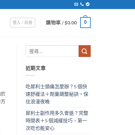
購物車 /
$
0.00
0
登入 / 註冊
近期文章
吃犀利士頭痛怎麼辦？5 個快
助於
速舒緩法＋劑量調整秘訣，保
的方
住浪漫夜晚
犀利士副作用多久會退？完整
時間表＋5 個減緩技巧，第一
次吃也能安心