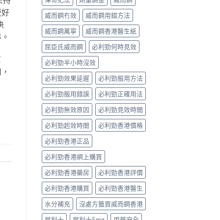
更好
威而鋼冇效
威而鋼用錯方法
決
威而鋼萬寧
威而鋼香港醫生紙
準。
屈臣氏威而鋼
必利勁何時見效
幫
必利勁半小時沒效
用，
必利勁效果延遲
必利勁服用方法
必利勁服用錯誤
必利勁正確用法
必利勁無效原因
必利勁見效時間
必利勁起效時間
必利勁香港價格
必利勁香港正品
必利勁香港網上購買
必利勁香港藥房
必利勁香港評價
必利勁香港購買
必利勁香港醫生
水分補充
沒處方籤買威而鋼香港
犀利士
犀利士5mg
用藥安全