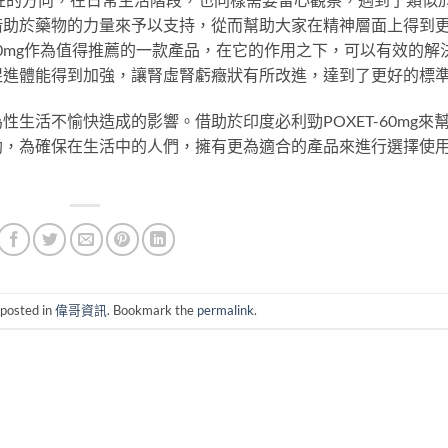
借助於藥物的力量來予以支持，從而幫助大家在精神層面上得到
-60mg作為值得推薦的一款產品，在它的作用之下，可以有效的解
促進體能得到加強，讓腎虛腎虧癥狀有所改進，達到了更好的標
生活不愉快造成的影響。借助於印度必利勁POXET-60mg來
助，為確保在生活中的人們，擁有更為適合的產品來進行選擇使
 posted in
偉哥資訊
. Bookmark the
permalink
.