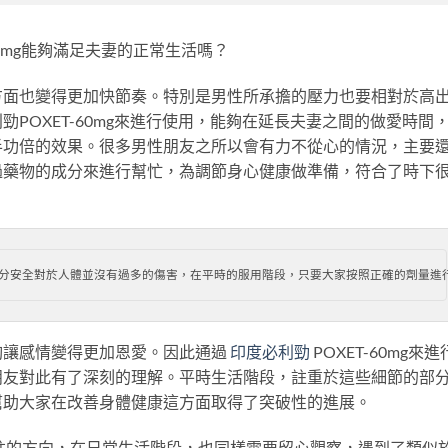
60mg能夠滿足夫妻的正常生活嗎？
方面也變得更加快節奏。特別是男性所承擔的壓力也要相對於高
POXET-60mg來進行使用，能夠在延長夫妻之間的做愛時間
半功倍的效果。很多男性朋友之所以會有力不從心的情況，主要
過藥物的成分來進行幫忙，為調節身心健康做準備，符合了時下
0mg成分安全對於人體並沒有過多的傷害，在平時的服用階段，只要大家按照正確的劑
夠讓感情變得更加恩愛。因此通過
印度必利勁
POXET-60mg來進
朋友對此有了深刻的理解。平時生活階段，註重於這些細節的部
幫助大家在改善身體健康這方面取得了突破性的進展。
註的方向，在日常生活階段，也同樣需要留心觀察，遇到了類似