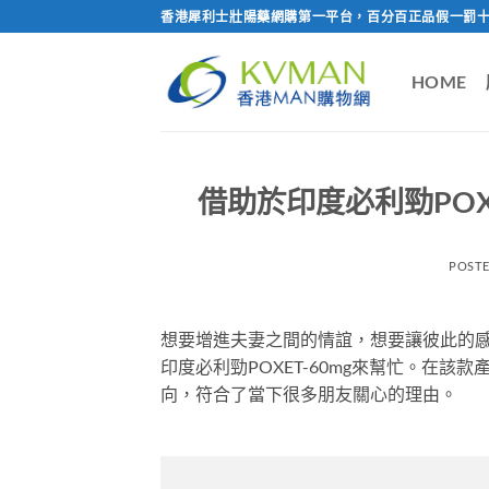
Skip
香港犀利士壯陽藥網購第一平台，百分百正品假一罰十
to
content
HOME
借助於印度必利勁POX
POST
想要增進夫妻之間的情誼，想要讓彼此的
印度必利勁POXET-60mg來幫忙。在
向，符合了當下很多朋友關心的理由。