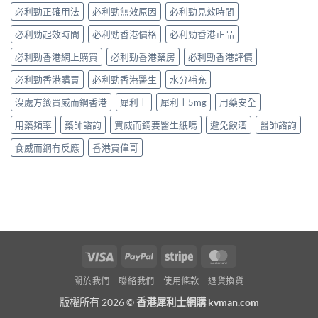
必利勁正確用法
必利勁無效原因
必利勁見效時間
必利勁起效時間
必利勁香港價格
必利勁香港正品
必利勁香港網上購買
必利勁香港藥房
必利勁香港評價
必利勁香港購買
必利勁香港醫生
水分補充
沒處方籤買威而鋼香港
犀利士
犀利士5mg
用藥安全
用藥頻率
藥師諮詢
買威而鋼要醫生紙嗎
避免飲酒
醫師諮詢
食威而鋼冇反應
香港買偉哥
Visa
PayPal
Stripe
MasterCard
關於我們
聯絡我們
使用條款
退貨換貨
版權所有 2026 ©
香港犀利士網購 kvman.com