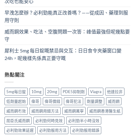
次吃也能安心
早洩怎麼辦？必利勁能真正改善嗎？——從成因、藥理到服
用守則
威而鋼效果、吃法、空腹問題一次答：峰值最強但呢幾點要
守
犀利士 5mg 每日錠嘅禁忌與交互：日日食令夾藥窗口變
24h，呢幾樣先係真正要守嘅
熱點關注
5mg每日錠
10mg
20mg
PDE5抑制劑
Viagra
他達拉非
低劑量起始
偉哥
偉哥價錢
偉哥犯法
劑量調整
威而鋼
威而鋼冇效
威而鋼用錯方法
威而鋼萬寧
威而鋼香港醫生紙
屈臣氏威而鋼
必利勁何時見效
必利勁半小時沒效
必利勁效果延遲
必利勁服用方法
必利勁服用錯誤