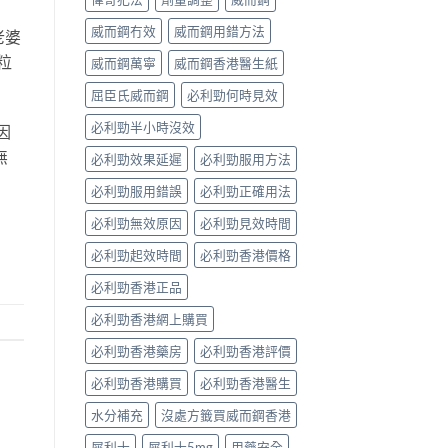
威而鋼冇效
威而鋼用錯方法
老婆
粒
威而鋼萬寧
威而鋼香港醫生紙
屈臣氏威而鋼
必利勁何時見效
必利勁半小時沒效
因
無
必利勁效果延遲
必利勁服用方法
必利勁服用錯誤
必利勁正確用法
必利勁無效原因
必利勁見效時間
必利勁起效時間
必利勁香港價格
必利勁香港正品
必利勁香港網上購買
必利勁香港藥房
必利勁香港評價
必利勁香港購買
必利勁香港醫生
水分補充
沒處方籤買威而鋼香港
犀利士
犀利士5mg
用藥安全