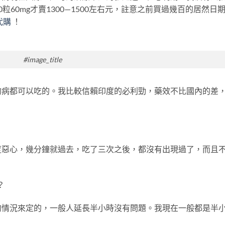
60mg才賣1300—1500左右元，註意之前買過幾百的居然日
代購
！
#image_title
的病都可以吃的。我比較信賴印度的必利勁，藥效不比國內的差
度惡心，幾分鐘就過去，吃了三次之後，都沒有出現過了，而且
？
的情況來定的，一般人延長半小時沒有問題。我現在一般都是半