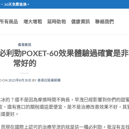
、30天免費退換。
所有商品
增大增粗
延時助勃
健康資訊
聯絡我們
偉哥資訊
利勁POXET-60效果體驗過確實是非
常好的
D ON
2023年8月30日
BY
香港壯陽藥網購
冰冰的？還不是因為摩擦時間不夠長，早洩已經影響到你們的甜
宜，還有進口的關稅還這麼便宜，是不是治療改善效果不好，其
果還要好。
。而現在國際上認可的治療早泄的就是這一種必利勁。我沒有去