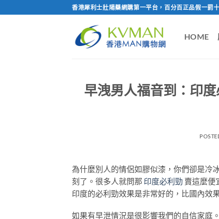
Skip
香港犀利士壯陽藥網購第一平台，百分百正品假一罰十
to
content
HOME
早洩男人福音到：印度必
POSTE
為什麼別人的情侶如膠似漆，你們卻是冷
刻了。很多人就問那
印度必利勁
賣這麼便
印度的必利勁效果是非常好的，比國內效
如果有早泄情況是很影響我們的自信家庭