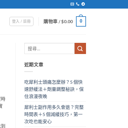
購物車 /
$
0.00
0
登入 / 註冊
近期文章
吃犀利士頭痛怎麼辦？5 個快
速舒緩法＋劑量調整秘訣，保
住浪漫夜晚
蜜時
實
犀利士副作用多久會退？完整
時間表＋5 個減緩技巧，第一
次吃也能安心
找到