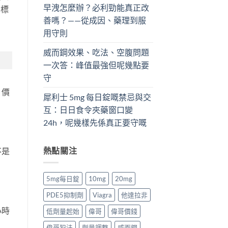
早洩怎麼辦？必利勁能真正改
期標
善嗎？——從成因、藥理到服
用守則
威而鋼效果、吃法、空腹問題
一次答：峰值最強但呢幾點要
守
，價
犀利士 5mg 每日錠嘅禁忌與交
互：日日食令夾藥窗口變
24h，呢幾樣先係真正要守嘅
熱點關注
不是
5mg每日錠
10mg
20mg
PDE5抑制劑
Viagra
他達拉非
小時
低劑量起始
偉哥
偉哥價錢
偉哥犯法
劑量調整
威而鋼